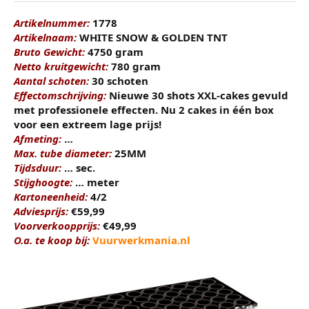
t
m
e
Artikelnummer:
1778
r
Artikelnaam:
WHITE SNOW & GOLDEN TNT
Bruto Gewicht:
4750 gram
Netto kruitgewicht:
780 gram
Aantal schoten:
30 schoten
Effectomschrijving:
Nieuwe 30 shots XXL-cakes gevuld
met professionele effecten. Nu 2 cakes in één box
voor een extreem lage prijs!
Afmeting:
…
Max. tube diameter:
25MM
Tijdsduur:
… sec.
Stijghoogte:
… meter
Kartoneenheid:
4/2
Adviesprijs:
€59,99
Voorverkoopprijs:
€49,99
O.a. te koop bij:
Vuurwerkmania.nl