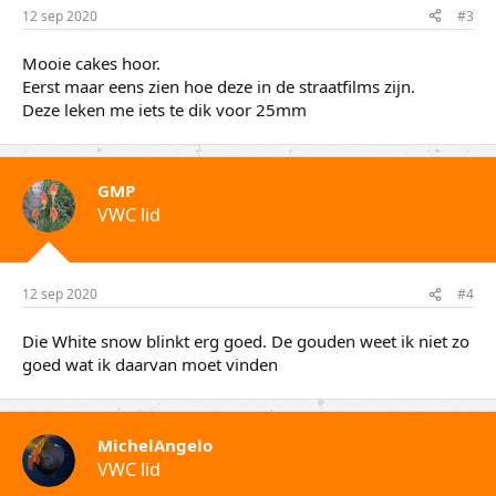
12 sep 2020
#3
Mooie cakes hoor.
Eerst maar eens zien hoe deze in de straatfilms zijn.
Deze leken me iets te dik voor 25mm
GMP
VWC lid
12 sep 2020
#4
Die White snow blinkt erg goed. De gouden weet ik niet zo
goed wat ik daarvan moet vinden
MichelAngelo
VWC lid