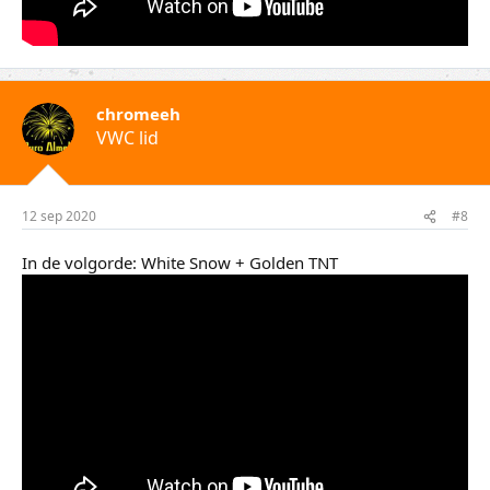
chromeeh
VWC lid
12 sep 2020
#8
In de volgorde: White Snow + Golden TNT