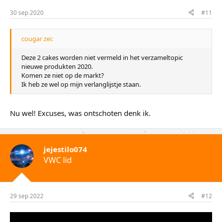
30 sep 2020
#11
cougar zei:
Deze 2 cakes worden niet vermeld in het verzameltopic
nieuwe produkten 2020.
Komen ze niet op de markt?
Ik heb ze wel op mijn verlanglijstje staan.
Nu wel! Excuses, was ontschoten denk ik.
jejestilo074
VWC lid
29 sep 2022
#12