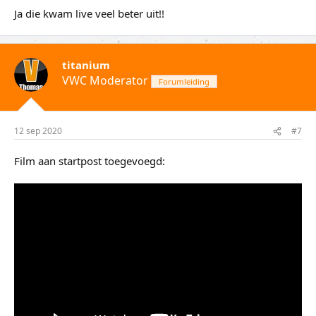
Ja die kwam live veel beter uit!!
titanium
VWC Moderator
Forumleiding
12 sep 2020
#7
Film aan startpost toegevoegd: