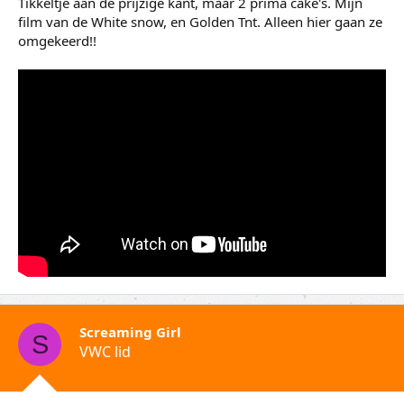
Tikkeltje aan de prijzige kant, maar 2 prima cake's. Mijn
film van de White snow, en Golden Tnt. Alleen hier gaan ze
omgekeerd!!
Screaming Girl
S
VWC lid