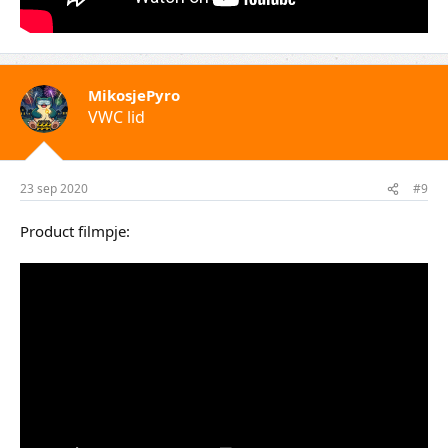
MikosjePyro
VWC lid
23 sep 2020
#9
Product filmpje: