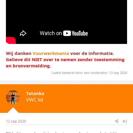
Wij danken
Vuurwerkmania
voor de informatie.
Gelieve dit NIET over te nemen zonder toestemming
en bronvermelding.
Laatst bewerkt door een moderator:
12 sep 2020
Tatanka
VWC lid
12 sep 2020
#2