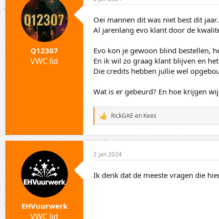
Oei mannen dit was niet best dit jaar..
Al jarenlang evo klant door de kwalite
Evo kon je gewoon blind bestellen, het
Q12307
En ik wil zo graag klant blijven en h
VWC lid
Die credits hebben jullie wel opgebo
Wat is er gebeurd? En hoe krijgen wi
RickGAE
en
Kees
W
a
a
r
d
2 jan 2024
e
r
i
Ik denk dat de meeste vragen die hie
n
g
e
n
EHVuurwerk
:
VWC lid