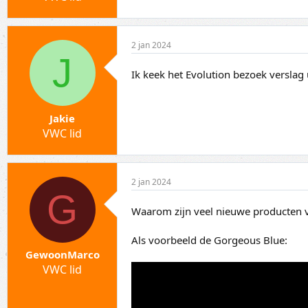
2 jan 2024
J
Ik keek het Evolution bezoek verslag
Jakie
VWC lid
2 jan 2024
G
Waarom zijn veel nieuwe producten va
Als voorbeeld de Gorgeous Blue:
GewoonMarco
VWC lid