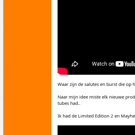
Waar zijn de salutes en burst die op 
Naar mijn idee miste elk nieuwe pro
tubes had..
Ik had de Limited Edition 2 en Mayhe