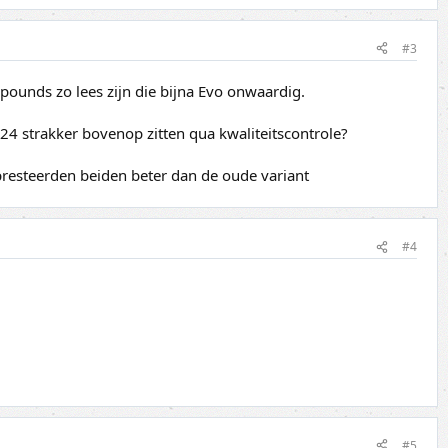
#3
pounds zo lees zijn die bijna Evo onwaardig.
024 strakker bovenop zitten qua kwaliteitscontrole?
presteerden beiden beter dan de oude variant
#4
#5