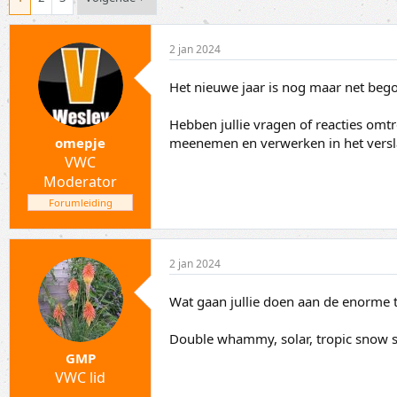
i
r
c
t
s
d
2 jan 2024
t
a
a
t
Het nieuwe jaar is nog maar net beg
r
u
t
m
e
Hebben jullie vragen of reacties omtr
r
meenemen en verwerken in het versl
omepje
VWC
Moderator
Forumleiding
2 jan 2024
Wat gaan jullie doen aan de enorme t
Double whammy, solar, tropic snow sc
GMP
VWC lid