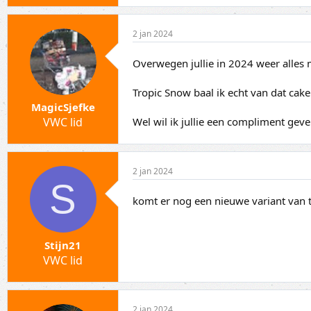
2 jan 2024
Overwegen jullie in 2024 weer alles 
Tropic Snow baal ik echt van dat cake
MagicSjefke
Wel wil ik jullie een compliment gev
VWC lid
2 jan 2024
S
komt er nog een nieuwe variant van 
Stijn21
VWC lid
2 jan 2024