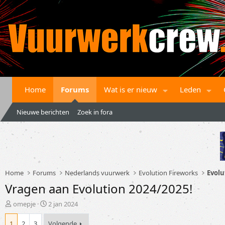
Home
Forums
Wat is er nieuw
Leden
Nieuwe berichten
Zoek in fora
Home
Forums
Nederlands vuurwerk
Evolution Fireworks
Evol
Vragen aan Evolution 2024/2025!
T
S
omepje
2 jan 2024
o
t
p
a
1
2
3
Volgende