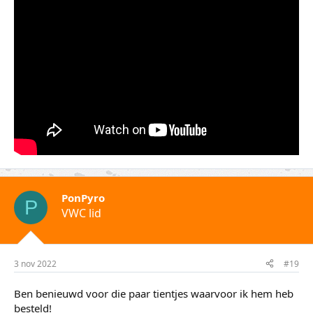
PonPyro
P
VWC lid
3 nov 2022
#19
Ben benieuwd voor die paar tientjes waarvoor ik hem heb
besteld!