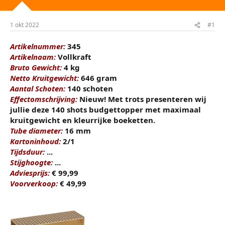
t
m
e
1 okt 2022
#1
r
Artikelnummer:
345
Artikelnaam:
Vollkraft
Bruto Gewicht:
4 kg
Netto Kruitgewicht:
646 gram
Aantal Schoten:
140 schoten
Effectomschrijving:
Nieuw! Met trots presenteren wij
jullie deze 140 shots budgettopper met maximaal
kruitgewicht en kleurrijke boeketten.
Tube diameter:
16 mm
Kartoninhoud:
2/1
Tijdsduur:
...
Stijghoogte:
...
Adviesprijs:
€ 99,99
Voorverkoop:
€ 49,99