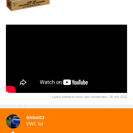
Laatst bewerkt door een moderator:
30 okt 2022
Gh0st03
VWC lid