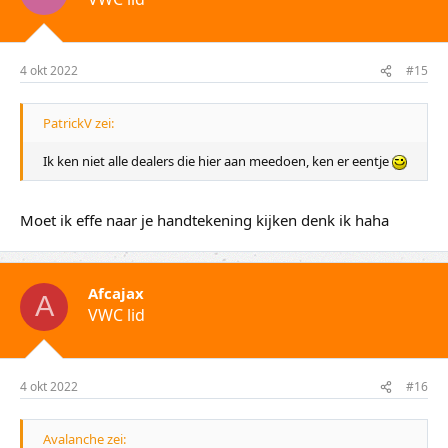
4 okt 2022
#15
PatrickV zei:
Ik ken niet alle dealers die hier aan meedoen, ken er eentje
Moet ik effe naar je handtekening kijken denk ik haha
Afcajax
A
VWC lid
4 okt 2022
#16
Avalanche zei: