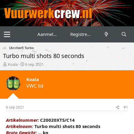
Aanmelden
Registreren
[Archief] Turbo
Turbo multi shots 80 seconds
T
S
Koala
6 sep 2021
o
t
p
a
Koala
i
r
VWC lid
c
t
s
d
t
a
a
t
r
u
6 sep 2021
#1
t
m
e
Artikelnummer:
C20020XTS/C14
r
Artikelnaam:
Turbo multi shots 80 seconds
Bruto Gewicht:
... kg