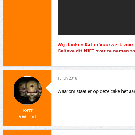
Wij danken Katan Vuurwerk voor 
Gelieve dit NIET over te nemen 
17 jun 2018
Waarom staat er op deze cake het aan
Torrr
VWC lid