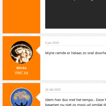
6 jan 2020
Mijne ramde er helaas zo snel doorhe
Micks
VWC lid
26 okt 2020
Idem hier dus met het tempo.. Deze ha
kwamen nu niet zo mooi uit omdat de