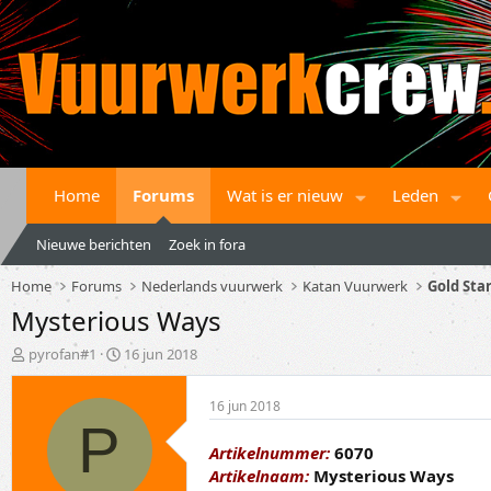
Home
Forums
Wat is er nieuw
Leden
Nieuwe berichten
Zoek in fora
Home
Forums
Nederlands vuurwerk
Katan Vuurwerk
Gold Star
Mysterious Ways
T
S
pyrofan#1
16 jun 2018
o
t
p
a
16 jun 2018
i
r
P
c
t
s
d
Artikelnummer:
6070
t
a
Artikelnaam:
Mysterious Ways