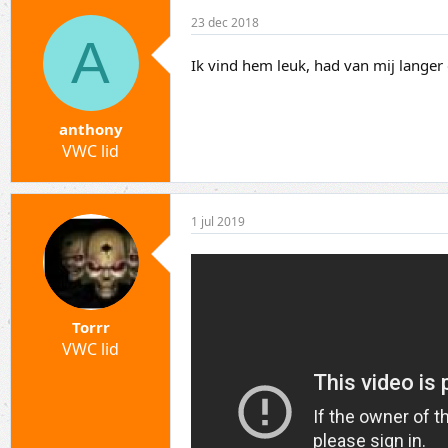
23 dec 2018
A
Ik vind hem leuk, had van mij lange
anthony
VWC lid
1 jul 2019
Torrr
VWC lid