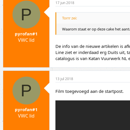
17 jun 2018
P
Torrr zei:
Waarom staat er op deze cake het aantal
pyrofan#1
VWC lid
De info van de nieuwe artikelen is 
Line ziet er inderdaad erg Duits uit
catalogus is van Katan Vuurwerk NL 
13 jul 2018
P
Film toegevoegd aan de startpost.
pyrofan#1
VWC lid