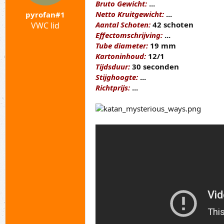
a
t
Bruto Gewicht:
...
r
u
Netto Kruitgewicht:
...
pyrofan#1
t
m
Aantal Schoten:
42 schoten
VWC lid
e
Effectomschrijving:
...
r
Tube diameter:
19 mm
Kartoninhoud:
12/1
Tijdsduur:
30 seconden
Stijghoogte:
...
Richtprijs:
...