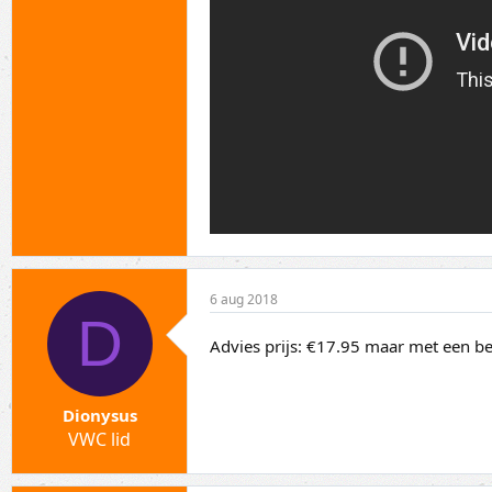
6 aug 2018
D
Advies prijs: €17.95 maar met een be
Dionysus
VWC lid