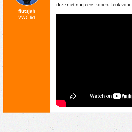
deze niet nog eens kopen. Leuk voor 
flutsjah
VWC lid