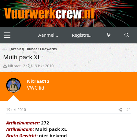
Aanmelden
Registreren
[Archief] Thunder Fireworks
Multi pack XL
T
S
Nitraat12
19 okt 2010
o
t
p
a
Nitraat12
i
r
VWC lid
c
t
s
d
t
a
a
t
r
u
19 okt 2010
#1
t
m
e
Artikelnummer:
272
r
Artikelnaam:
Multi pack XL
Bruto Gewicht:
niet bekend