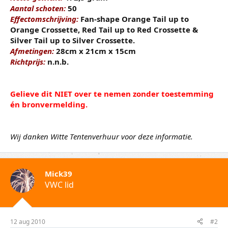
Aantal schoten:
50
Effectomschrijving:
Fan-shape Orange Tail up to
Orange Crossette, Red Tail up to Red Crossette &
Silver Tail up to Silver Crossette.
Afmetingen:
28cm x 21cm x 15cm
Richtprijs:
n.n.b.
Gelieve dit NIET over te nemen zonder toestemming
én bronvermelding.
Wij danken Witte Tentenverhuur voor deze informatie.
Mick39
VWC lid
12 aug 2010
#2