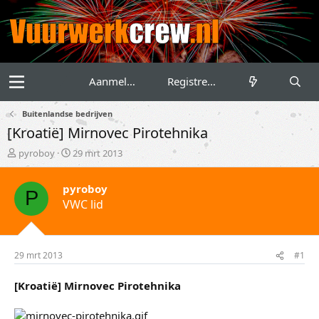
Aanmelden
Registreren
Buitenlandse bedrijven
[Kroatië] Mirnovec Pirotehnika
T
S
pyroboy
29 mrt 2013
o
t
p
a
pyroboy
i
r
P
VWC lid
c
t
s
d
t
a
a
t
r
u
29 mrt 2013
#1
t
m
e
[Kroatië] Mirnovec Pirotehnika
r