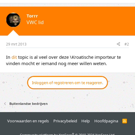
Torrr
VWC lid
29 mrt 2013
#2
In
dit
topic is al veel over deze \Kroatische importeur te
vinden mocht er iemand nog meer willen weten.
Inloggen of registreren om te reageren.
Buitenlandse bedrijven
Voorwaarden en regels
Privacybeleid
Help
Hoofdpagina
R
S
S
®
Community platform by XenForo
© 2010-2024 XenForo Ltd.