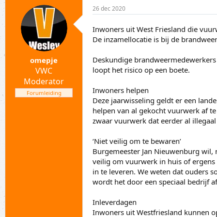
p
a
26 dec 2020
i
r
c
t
s
d
Inwoners uit West Friesland die vu
t
a
De inzamellocatie is bij de brandwe
a
t
r
u
Deskundige brandweermedewerkers nem
omepje
t
m
loopt het risico op een boete.
VWC
e
Moderator
r
Inwoners helpen
Forumleiding
Deze jaarwisseling geldt er een lan
helpen van al gekocht vuurwerk af te
zwaar vuurwerk dat eerder al illegaal
‘Niet veilig om te bewaren’
Burgemeester Jan Nieuwenburg wil, net
veilig om vuurwerk in huis of ergens
in te leveren. We weten dat ouders s
wordt het door een speciaal bedrijf 
Inleverdagen
Inwoners uit Westfriesland kunnen 