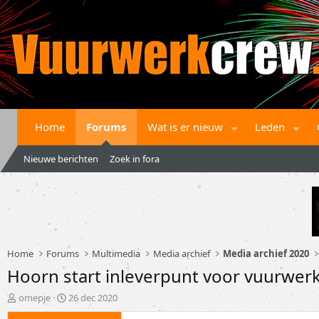
Home
Forums
Wat is er nieuw
Leden
Nieuwe berichten
Zoek in fora
Home
Forums
Multimedia
Media archief
Media archief 2020
Hoorn start inleverpunt voor vuurwer
T
S
omepje
26 dec 2020
o
t