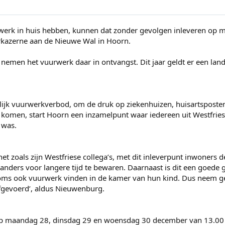
urwerk in huis hebben, kunnen dat zonder gevolgen inleveren o
erkazerne aan de Nieuwe Wal in Hoorn.
en het vuurwerk daar in ontvangst. Dit jaar geldt er een lande
delijk vuurwerkverbod, om de druk op ziekenhuizen, huisartspost
 komen, start Hoorn een inzamelpunt waar iedereen uit Westfriesl
 was.
 zoals zijn Westfriese collega’s, met dit inleverpunt inwoners d
 anders voor langere tijd te bewaren. Daarnaast is dit een goed
oms ook vuurwerk vinden in de kamer van hun kind. Dus neem gee
afgevoerd’, aldus Nieuwenburg.
op maandag 28, dinsdag 29 en woensdag 30 december van 13.00 t