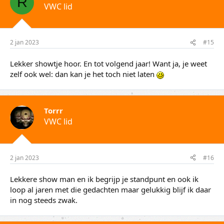
R
VWC lid
2 jan 2023
#15
Lekker showtje hoor. En tot volgend jaar! Want ja, je weet
zelf ook wel: dan kan je het toch niet laten
Torrr
VWC lid
2 jan 2023
#16
Lekkere show man en ik begrijp je standpunt en ook ik
loop al jaren met die gedachten maar gelukkig blijf ik daar
in nog steeds zwak.