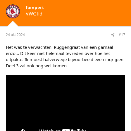
fompert
VWC lid
24 okt 2024
#17
Het was te verwachten. Ruggengraat van een garnaal
enzo... Dit keer niet helemaal tevreden over hoe het
uitpakte. Ik moest halverwege bijvoorbeeld even ingrijpen.
Deel 3 zal ook nog wel komen.