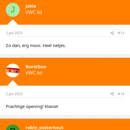
Jakie
J
VWC lid
2 jan 2023
#13
Zo dan, erg mooi. Heel netjes.
BurstDuo
VWC lid
2 jan 2023
#14
Prachtige opening! Klasse!
robin_oosterhout