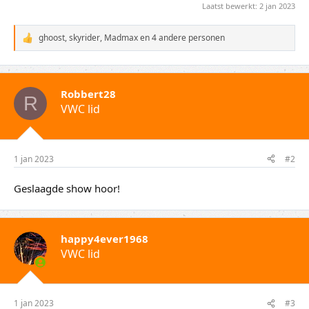
Laatst bewerkt:
2 jan 2023
ghoost
,
skyrider
,
Madmax
en 4 andere personen
W
a
a
r
d
Robbert28
e
R
VWC lid
r
i
n
g
e
1 jan 2023
#2
n
:
Geslaagde show hoor!
happy4ever1968
VWC lid
1 jan 2023
#3