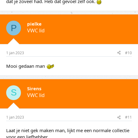
dat je zoveel had. Heb dat gevoel zelf ook.
pielke
P
VWC lid
1 jan 2023
#10
Mooi gedaan man
Sirens
S
VWC lid
1 jan 2023
#11
Laat je niet gek maken man, lijkt me een normale collectie
voor een liefhebber.