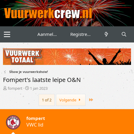
Aanmelden
Registreren
Show je vuurwerkshow!
Fompert's laatste leipe O&N
T
S
fompert
1 jan 2023
o
t
p
a
Last
1 of 2
Volgende
i
r
c
t
s
d
fompert
t
a
VWC lid
a
t
r
u