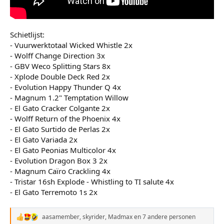
Schietlijst:
- Vuurwerktotaal Wicked Whistle 2x
- Wolff Change Direction 3x
- GBV Weco Splitting Stars 8x
- Xplode Double Deck Red 2x
- Evolution Happy Thunder Q 4x
- Magnum 1.2" Temptation Willow
- El Gato Cracker Colgante 2x
- Wolff Return of the Phoenix 4x
- El Gato Surtido de Perlas 2x
- El Gato Variada 2x
- El Gato Peonias Multicolor 4x
- Evolution Dragon Box 3 2x
- Magnum Caïro Crackling 4x
- Tristar 16sh Explode - Whistling to TI salute 4x
- El Gato Terremoto 1s 2x
aasamember
,
skyrider
,
Madmax
en 7 andere personen
W