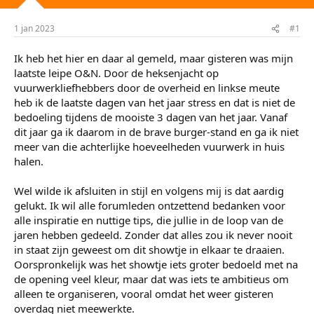
t
m
e
1 jan 2023
#1
r
Ik heb het hier en daar al gemeld, maar gisteren was mijn
laatste leipe O&N. Door de heksenjacht op
vuurwerkliefhebbers door de overheid en linkse meute
heb ik de laatste dagen van het jaar stress en dat is niet de
bedoeling tijdens de mooiste 3 dagen van het jaar. Vanaf
dit jaar ga ik daarom in de brave burger-stand en ga ik niet
meer van die achterlijke hoeveelheden vuurwerk in huis
halen.
Wel wilde ik afsluiten in stijl en volgens mij is dat aardig
gelukt. Ik wil alle forumleden ontzettend bedanken voor
alle inspiratie en nuttige tips, die jullie in de loop van de
jaren hebben gedeeld. Zonder dat alles zou ik never nooit
in staat zijn geweest om dit showtje in elkaar te draaien.
Oorspronkelijk was het showtje iets groter bedoeld met na
de opening veel kleur, maar dat was iets te ambitieus om
alleen te organiseren, vooral omdat het weer gisteren
overdag niet meewerkte.