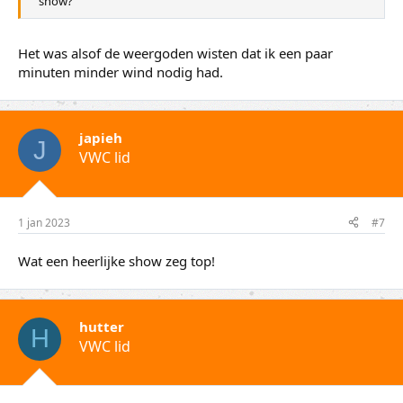
show?
Het was alsof de weergoden wisten dat ik een paar
minuten minder wind nodig had.
japieh
J
VWC lid
1 jan 2023
#7
Wat een heerlijke show zeg top!
hutter
H
VWC lid