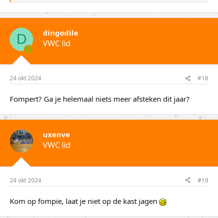
a
a
r
d
dingodile
e
D
VWC lid
r
i
n
g
e
24 okt 2024
#18
n
:
Fompert? Ga je helemaal niets meer afsteken dit jaar?
uxenve
VWC lid
24 okt 2024
#19
Kom op fompie, laat je niet op de kast jagen