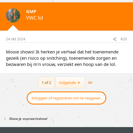
GMP
VWC lid
24 okt 2024
#20
Mooie shows! Ik herken je verhaal dat het toenemende
gezeik (en risico op snitching), toenemende zorgen en
bezwaren bij m'n vrouw, verziekt een hoop van de lol.
Last
1 of 2
Volgende
Inloggen of registreren om te reageren.
Show je vuurwerkshow!