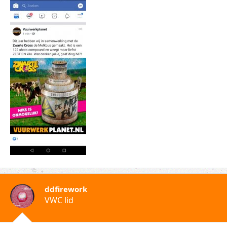
ddfirework
VWC lid