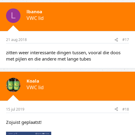
lbanoa
L
VWC lid
21 aug 2018
#17
zitten weer interessante dingen tussen, vooral die doos
met pijlen en die andere met lange tubes
Koala
VWC lid
15 jul 2019
#18
Zojuist geplaatst!