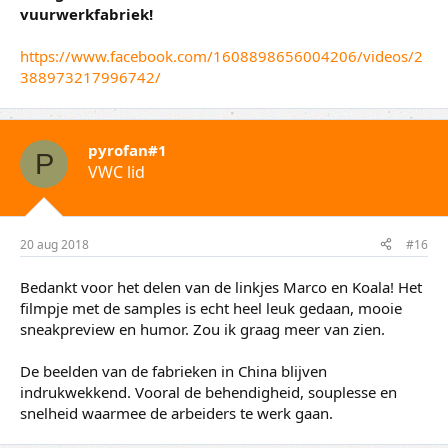
vuurwerkfabriek!
https://www.facebook.com/1608898656004206/videos/2
388973217996742/
pyrofan#1
P
VWC lid
20 aug 2018
#16
Bedankt voor het delen van de linkjes Marco en Koala! Het
filmpje met de samples is echt heel leuk gedaan, mooie
sneakpreview en humor. Zou ik graag meer van zien.
De beelden van de fabrieken in China blijven
indrukwekkend. Vooral de behendigheid, souplesse en
snelheid waarmee de arbeiders te werk gaan.