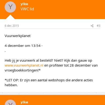
ylke
Y
VWC lid
6 dec 2015
#3
Vuurwerkplanet
4 december om 13:54 ·
.
Heb jij je vuurwerk al besteld? Niet!? Kijk dan gauw op
www.vuurwerkplanet.nl
en profiteer tot 28 december van
vroegboekkortingen!*
*LET OP: Er zijn een aantal webshops die andere acties
hebben.
ylke