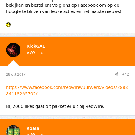
bekijken en bestellen! Volg ons op Facebook om op de
hoogte te blijven van leuke acties en het laatste nieuws!
RickGAE
VWC lid
28 okt 2017
#12
https://www.facebook.com/redwirevuurwerk/videos/2888
84118265702/
Bij 2000 likes gaat dit pakket er uit bij RedWire.
Koala
VWC lid