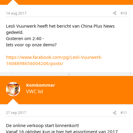
14 aug 2017
#10
Lesli Vuurwerk heeft het bericht van China Plus News
gedeeld.
Gisteren om 2:40 ·
Iets voor op onze demo?
https://www.facebook.com/pg/Lesli-Vuurwerk-
1608898656004206/posts/
Komkommer
VWC lid
27 sep 2017
#11
De online verkoop start binnenkort!
Vanaf 16 oktober kun je hier het assortiment van 2017