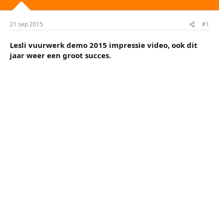
t
m
e
21 sep 2015
#1
r
Lesli vuurwerk demo 2015 impressie video, ook dit
jaar weer een groot succes.