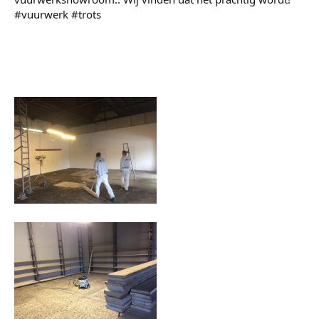
‪#‎vuurwerk‬ ‪#‎trots