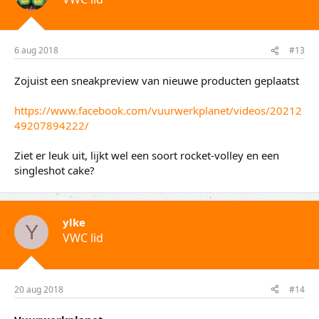
6 aug 2018
#13
Zojuist een sneakpreview van nieuwe producten geplaatst
https://www.facebook.com/vuurwerkplanet/videos/20212
49207894222/
Ziet er leuk uit, lijkt wel een soort rocket-volley en een
singleshot cake?
ylke
Y
VWC lid
20 aug 2018
#14