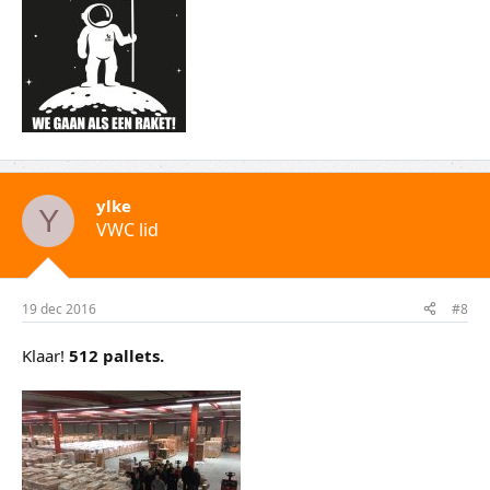
ylke
Y
VWC lid
19 dec 2016
#8
Klaar!
512 pallets.