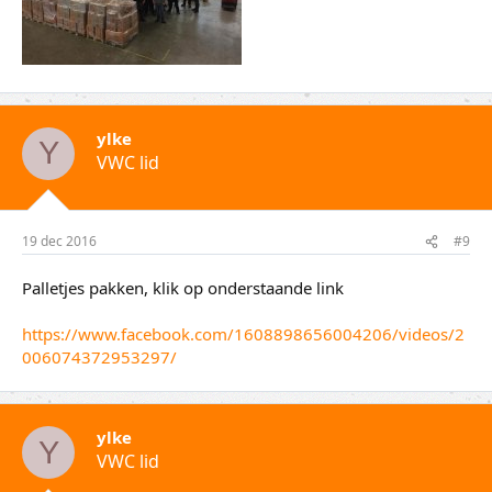
ylke
Y
VWC lid
19 dec 2016
#9
Palletjes pakken, klik op onderstaande link
https://www.facebook.com/1608898656004206/videos/2
006074372953297/
ylke
Y
VWC lid