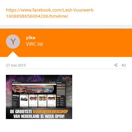
https://www.facebook.com/Lesli-Vuurwerk-
1608898656004206/timeline/
ylke
Y
VWC lid
27 nov 2015
#2