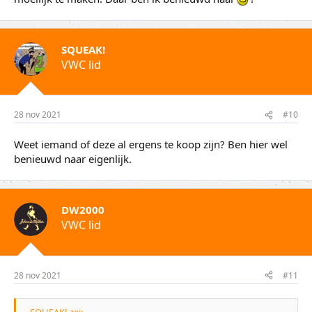
SQUEAK!
VWC lid
28 nov 2021
#10
Weet iemand of deze al ergens te koop zijn? Ben hier wel
benieuwd naar eigenlijk.
DW2000
VWC lid
28 nov 2021
#11
SQUEAK! zei: