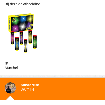
Bij deze de afbeelding.
gr
Marchel
MasterBsc
VWC lid