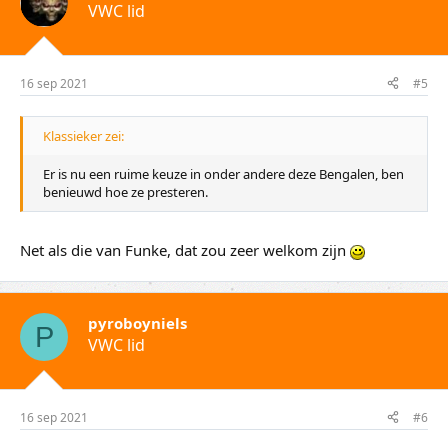
VWC lid
16 sep 2021
#5
Klassieker zei:
Er is nu een ruime keuze in onder andere deze Bengalen, ben
benieuwd hoe ze presteren.
Net als die van Funke, dat zou zeer welkom zijn
pyroboyniels
P
VWC lid
16 sep 2021
#6