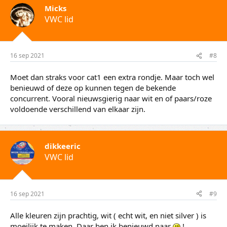
Micks
VWC lid
16 sep 2021
#8
Moet dan straks voor cat1 een extra rondje. Maar toch wel
benieuwd of deze op kunnen tegen de bekende
concurrent. Vooral nieuwsgierig naar wit en of paars/roze
voldoende verschillend van elkaar zijn.
dikkeeric
VWC lid
16 sep 2021
#9
Alle kleuren zijn prachtig, wit ( echt wit, en niet silver ) is
moeilijk te maken. Daar ben ik benieuwd naar
!