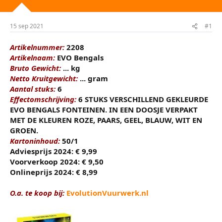
r
u
t
m
e
15 sep 2021
#1
r
Artikelnummer:
2208
Artikelnaam:
EVO Bengals
Bruto Gewicht:
... kg
Netto Kruitgewicht:
... gram
Aantal stuks:
6
Effectomschrijving:
6 STUKS VERSCHILLEND GEKLEURDE
EVO BENGALS FONTEINEN. IN EEN DOOSJE VERPAKT
MET DE KLEUREN ROZE, PAARS, GEEL, BLAUW, WIT EN
GROEN.
Kartoninhoud:
50/1
Adviesprijs 2024: € 9,99
Voorverkoop 2024: € 9,50
Onlineprijs 2024: € 8,99
O.a. te koop bij:
EvolutionVuurwerk.nl