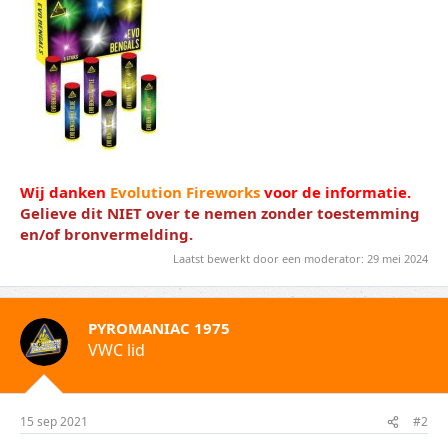
Wij danken
Evolution Fireworks
voor de informatie.
Gelieve dit NIET over te nemen zonder toestemming
en/of bronvermelding.
Laatst bewerkt door een moderator:
29 mei 2024
PYROMANIAC 1975
VWC lid
15 sep 2021
#2