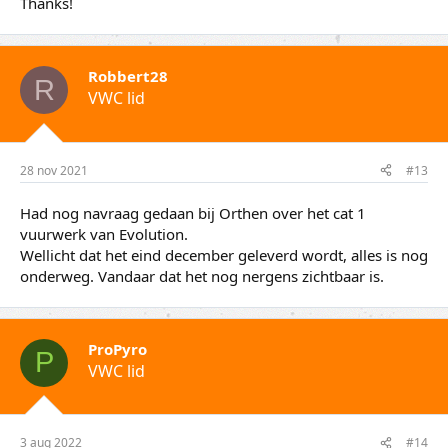
Thanks!
Robbert28
R
VWC lid
28 nov 2021
#13
Had nog navraag gedaan bij Orthen over het cat 1
vuurwerk van Evolution.
Wellicht dat het eind december geleverd wordt, alles is nog
onderweg. Vandaar dat het nog nergens zichtbaar is.
ProPyro
P
VWC lid
3 aug 2022
#14