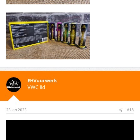
EHVuurwerk
VWC lid
23 jan 2023
#18