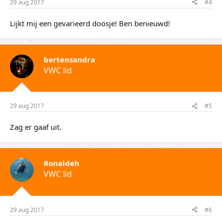
29 aug 2017
#4
Lijkt mij een gevarieerd doosje! Ben benieuwd!
bertensandra
VWC lid
29 aug 2017
#5
Zag er gaaf uit.
Ronaldeh
VWC lid
29 aug 2017
#6