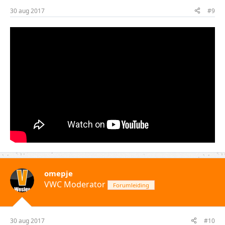
30 aug 2017
#9
omepje
VWC Moderator
Forumleiding
30 aug 2017
#10