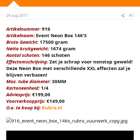
t
m
e
29 aug 2017
#1
r
Artikelnummer:
916
Artikelnaam:
Event Neon Box 146'S
Bruto Gewicht:
17500 gram
Netto kruitgewicht:
1674 gram
Aantal schoten:
146 schoten
Effectomschrijving:
Zet je schrap voor nonstop geweld!
Deze Neon Box met verschillende XXL effecten zal je
blijven verbazen!
Max. tube diameter:
30MM
Kartoneenheid:
1/4
Adviesprijs:
€199,00
Voorverkoopprijs:
€149,00
O.a. te koop bij:
Rubro.nl