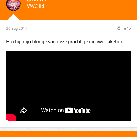
VWC lid
30 aug 2017
#15
Hierbij mijn filmpje van deze prachtige nieuwe cakebox: