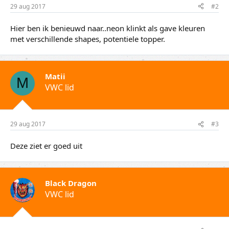
29 aug 2017
#2
Hier ben ik benieuwd naar..neon klinkt als gave kleuren
met verschillende shapes, potentiele topper.
Matii
M
VWC lid
29 aug 2017
#3
Deze ziet er goed uit
Black Dragon
VWC lid