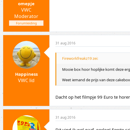
omepje
VWC
Moderator
Forumleiding
31 aug 2016
Fireworkfreakz19 zei:
Mooie box hoor hoplijke komt deze erge
Happiness
VWC lid
Weet iemand de prijs van deze cakebox
Dacht op het filmpje 99 Euro te hore
31 aug 2016
Dit vind ik wel gaaf, oorlog! Eerste