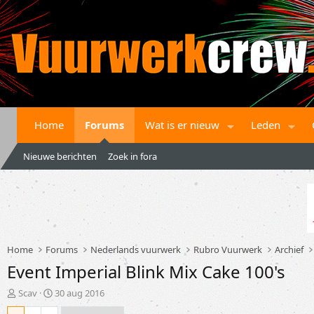
Home
Forums
Wat is er nieuw
Leden
Nieuwe berichten
Zoek in fora
Home
Forums
Nederlands vuurwerk
Rubro Vuurwerk
Archief
Event Imperial Blink Mix Cake 100's
T
S
Scav
30 aug 2016
o
t