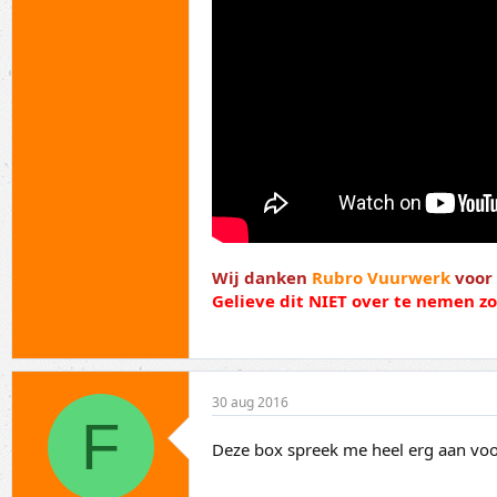
Wij danken
Rubro Vuurwerk
voor 
Gelieve dit NIET over te nemen 
30 aug 2016
F
Deze box spreek me heel erg aan voo