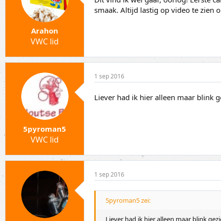
smaak. Altijd lastig op video te zien o
Arahon
VWC lid
1 sep 2016
Liever had ik hier alleen maar blink 
5pyroman5
VWC lid
1 sep 2016
5pyroman5 zei:
Liever had ik hier alleen maar blink gez