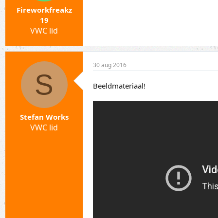
Fireworkfreakz
19
VWC lid
30 aug 2016
S
Beeldmateriaal!
Stefan Works
VWC lid