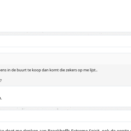
ns in de buurt te koop dan komt die zekers op me lijst..
?
n.
 cake doet me denken aan Broekhoffs Extreme Spirit, ook de eerste