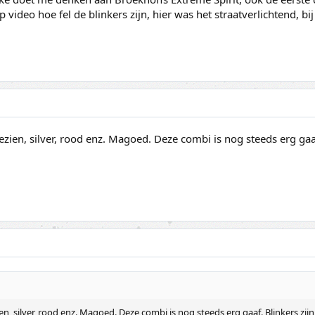
p video hoe fel de blinkers zijn, hier was het straatverlichtend, bi
gezien, silver, rood enz. Magoed. Deze combi is nog steeds erg ga
ien, silver, rood enz. Magoed. Deze combi is nog steeds erg gaaf. Blinkers z