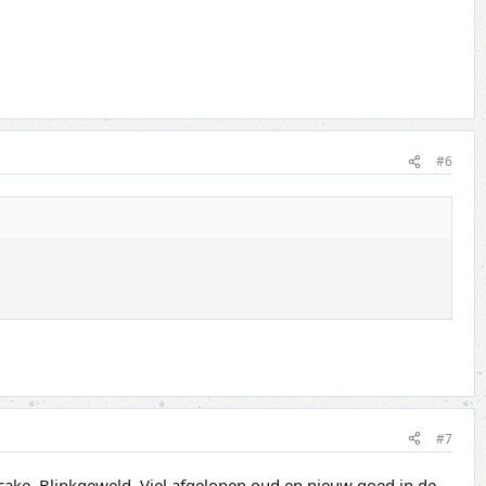
#6
#7
 cake. Blinkgeweld. Viel afgelopen oud en nieuw goed in de