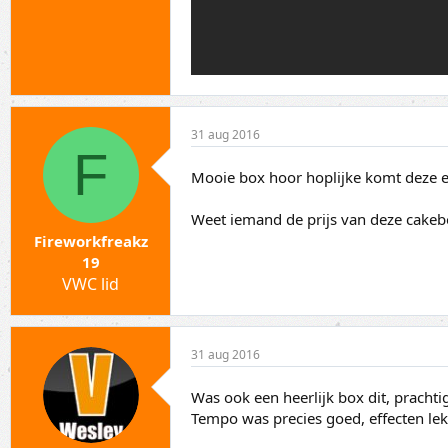
31 aug 2016
F
Mooie box hoor hoplijke komt deze er
Weet iemand de prijs van deze cakeb
Fireworkfreakz
19
VWC lid
31 aug 2016
Was ook een heerlijk box dit, prachtig
Tempo was precies goed, effecten lek