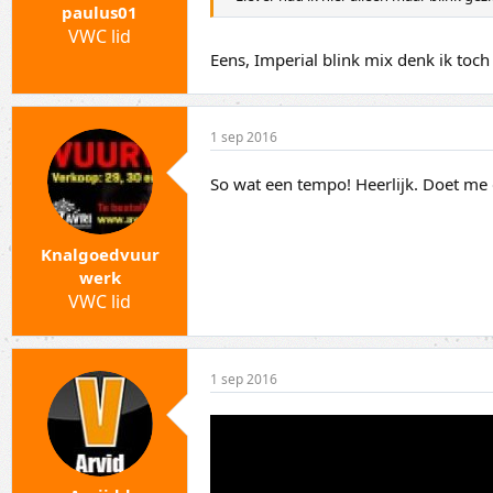
paulus01
VWC lid
Eens, Imperial blink mix denk ik toc
1 sep 2016
So wat een tempo! Heerlijk. Doet me 
Knalgoedvuur
werk
VWC lid
1 sep 2016