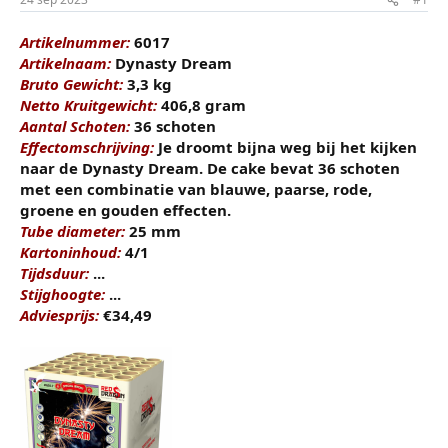
t
m
e
Artikelnummer:
6017
r
Artikelnaam:
Dynasty Dream
Bruto Gewicht:
3,3 kg
Netto Kruitgewicht:
406,8 gram
Aantal Schoten:
36 schoten
Effectomschrijving:
Je droomt bijna weg bij het kijken
naar de Dynasty Dream. De cake bevat 36 schoten
met een combinatie van blauwe, paarse, rode,
groene en gouden effecten.
Tube diameter:
25 mm
Kartoninhoud:
4/1
Tijdsduur:
...
Stijghoogte:
...
Adviesprijs:
€34,49