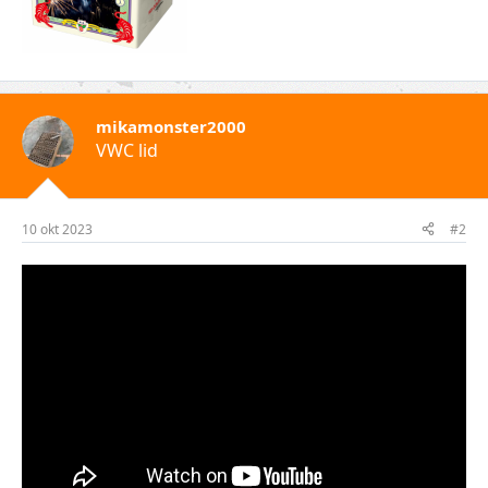
mikamonster2000
VWC lid
10 okt 2023
#2