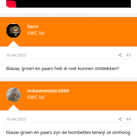
Torrr
VWC lid
10 okt 2023
#3
Blauw, groen en paars heb ik niet kunnen ontdekken?
mikamonster2000
VWC lid
10 okt 2023
#4
blauw groen en paars zijn de bombettes terwijl ze omhoog