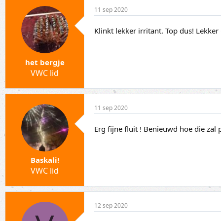
11 sep 2020
Klinkt lekker irritant. Top dus! Lekke
het bergje
VWC lid
11 sep 2020
Erg fijne fluit ! Benieuwd hoe die zal 
Baskali!
VWC lid
12 sep 2020