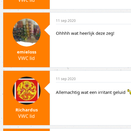
VWC lid
11 sep 2020
Ohhhh wat heerlijk deze zeg!
emieloss
VWC lid
11 sep 2020
Allemachtig wat een irritant geluid
Richardus
VWC lid