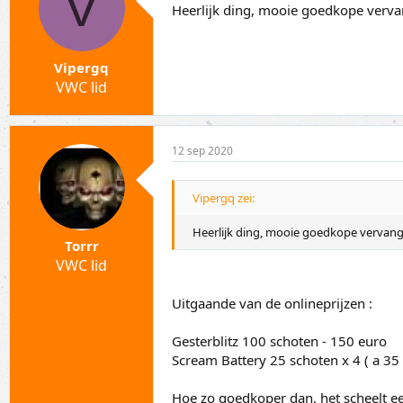
V
Heerlijk ding, mooie goedkope vervan
Vipergq
VWC lid
12 sep 2020
Vipergq zei:
Heerlijk ding, mooie goedkope vervange
Torrr
VWC lid
Uitgaande van de onlineprijzen :
Gesterblitz 100 schoten - 150 euro
Scream Battery 25 schoten x 4 ( a 35
Hoe zo goedkoper dan, het scheelt een