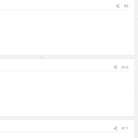
#9
#10
#11