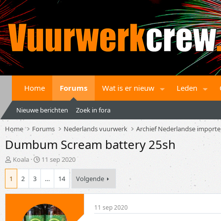
Home
Forums
Wat is er nieuw
Leden
Nieuwe berichten
Zoek in fora
Home
Forums
Nederlands vuurwerk
Archief Nederlandse importe
Dumbum Scream battery 25sh
T
S
Koala
11 sep 2020
o
t
p
a
1
2
3
…
14
Volgende
i
r
c
t
s
d
11 sep 2020
t
a