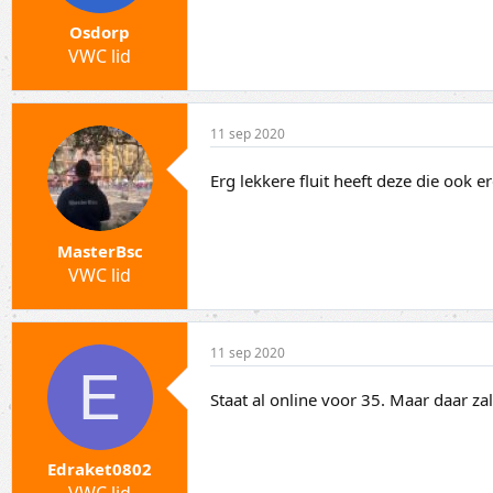
Osdorp
VWC lid
11 sep 2020
Erg lekkere fluit heeft deze die ook e
MasterBsc
VWC lid
11 sep 2020
E
Staat al online voor 35. Maar daar z
Edraket0802