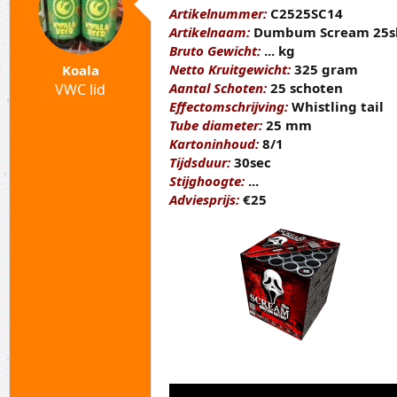
a
t
Artikelnummer:
C2525SC14
r
u
Artikelnaam:
Dumbum Scream 25s
t
m
e
Bruto Gewicht:
... kg
r
Netto Kruitgewicht:
325 gram
Koala
Aantal Schoten:
25 schoten
VWC lid
Effectomschrijving:
Whistling tail
Tube diameter:
25 mm
Kartoninhoud:
8/1
Tijdsduur:
30sec
Stijghoogte:
...
Adviesprijs:
€25