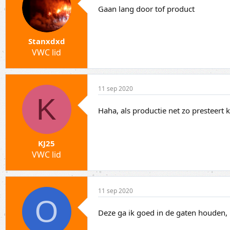
Gaan lang door tof product
Stanxdxd
VWC lid
11 sep 2020
K
Haha, als productie net zo presteert 
KJ25
VWC lid
11 sep 2020
O
Deze ga ik goed in de gaten houden,