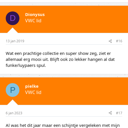
Dionysus
D
VWC lid
13 jan 2019
#16
Wat een prachtige collectie en super show zeg, ziet er
allemaal erg mooi uit. Blijft ook zo lekker hangen al dat
funke/luypaers spul.
pielke
P
VWC lid
6 jan 2023
#17
Al was het dit jaar maar een schijntje vergeleken met mijn