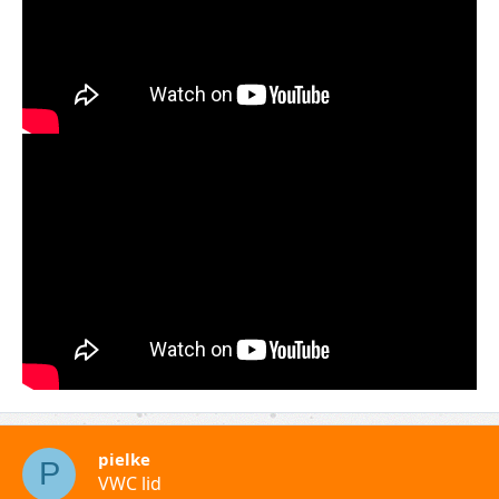
pielke
P
VWC lid