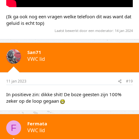
(Ik ga ook nog een vragen welke telefoon dit was want dat
geluid is echt top)
Laatst bewerkt door een moderator:
14 jan 2024
San71
VWC lid
11 jan 2023
#19
In positieve zin: dikke shit! De boze geesten zijn 100%
zeker op de loop gegaan
Fermata
F
VWC lid