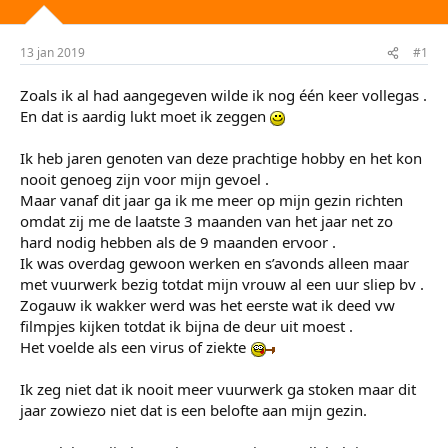
r
u
t
m
e
13 jan 2019
#1
r
Zoals ik al had aangegeven wilde ik nog één keer vollegas .
En dat is aardig lukt moet ik zeggen
Ik heb jaren genoten van deze prachtige hobby en het kon
nooit genoeg zijn voor mijn gevoel .
Maar vanaf dit jaar ga ik me meer op mijn gezin richten
omdat zij me de laatste 3 maanden van het jaar net zo
hard nodig hebben als de 9 maanden ervoor .
Ik was overdag gewoon werken en s’avonds alleen maar
met vuurwerk bezig totdat mijn vrouw al een uur sliep bv .
Zogauw ik wakker werd was het eerste wat ik deed vw
filmpjes kijken totdat ik bijna de deur uit moest .
Het voelde als een virus of ziekte
Ik zeg niet dat ik nooit meer vuurwerk ga stoken maar dit
jaar zowiezo niet dat is een belofte aan mijn gezin.