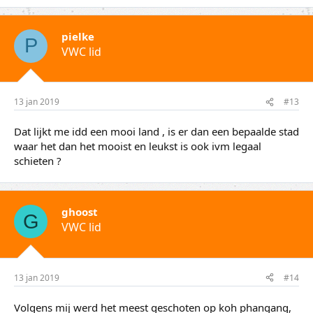
pielke
P
VWC lid
13 jan 2019
#13
Dat lijkt me idd een mooi land , is er dan een bepaalde stad
waar het dan het mooist en leukst is ook ivm legaal
schieten ?
ghoost
G
VWC lid
13 jan 2019
#14
Volgens mij werd het meest geschoten op koh phangang,