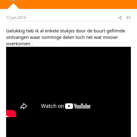
13 jan 2019
#5
Gelukkig heb ik al enkele stukjes door de buurt gefilmde
ontvangen waar sommige delen toch net wat mooier
overkomen .