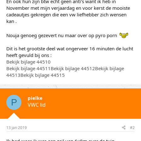
En ook hun zijn btw echt geen anti’s want ik heb in
November met mijn verjaardag en voor kerst de mooiste
cadeautjes gekregen die een vw liefhebber zich wensen
kan .
Nouja genoeg gezevert nu maar over op pyro porn
Dit is het grootste deel wat ongerveer 16 minuten de lucht
heeft gevuld bij ons :
Bekijk bijlage 44510
Bekijk bijlage 44511
Bekijk bijlage 44512
Bekijk bijlage
44513
Bekijk bijlage 44515
pielke
P
VWC lid
13 jan 2019
#2
Ik had waar ik was een zeil van 6x8m over de tuin