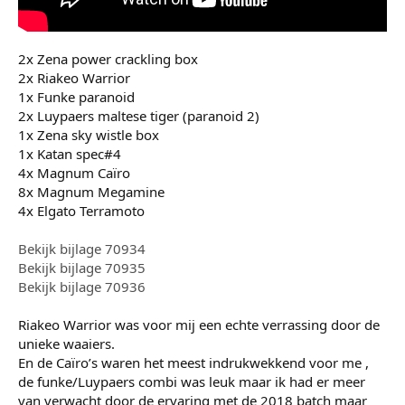
2x Zena power crackling box
2x Riakeo Warrior
1x Funke paranoid
2x Luypaers maltese tiger (paranoid 2)
1x Zena sky wistle box
1x Katan spec#4
4x Magnum Caïro
8x Magnum Megamine
4x Elgato Terramoto
Bekijk bijlage 70934
Bekijk bijlage 70935
Bekijk bijlage 70936
Riakeo Warrior was voor mij een echte verrassing door de
unieke waaiers.
En de Caïro’s waren het meest indrukwekkend voor me ,
de funke/Luypaers combi was leuk maar ik had er meer
van verwacht door de ervaring met de 2018 batch maar