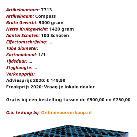
t
m
e
Artikelnummer:
7713
r
Artikelnaam:
Compass
Bruto Gewicht:
9000 gram
Netto Kruitgewicht:
1420 gram
Aantal Schoten:
100 Schoten
Effectomschrijving:
...
Tube diameter:
Kartoninhoud:
1/1
Tijdsduur:
...
Stijghoogte:
...
Verkoopprijs:
Adviesprijs 2020: € 149,99
Freakprijs 2020: Vraag je lokale dealer
Gratis bij een bestelling tussen de €500,00 en €750,00
O.a. te koop bij:
Onlinevoorverkoop.nl