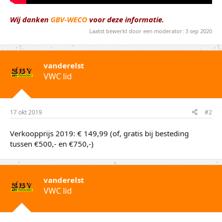
Wij danken
GBV-WECO
voor deze informatie.
Laatst bewerkt door een moderator:
3 sep 2020
vanderelst
VWC lid
17 okt 2019
#2
Verkoopprijs 2019: € 149,99 (of, gratis bij besteding
tussen €500,- en €750,-)
vanderelst
VWC lid