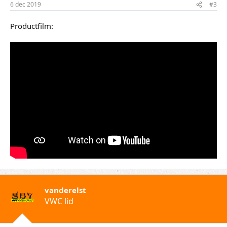
6 dec 2019
#3
Productfilm:
vanderelst
VWC lid