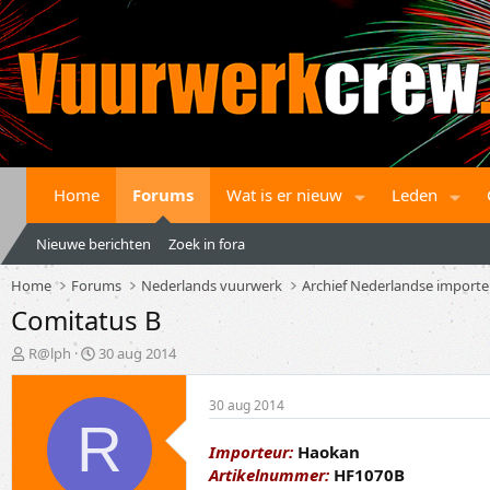
Home
Forums
Wat is er nieuw
Leden
Nieuwe berichten
Zoek in fora
Home
Forums
Nederlands vuurwerk
Archief Nederlandse importe
Comitatus B
T
S
R@lph
30 aug 2014
o
t
p
a
30 aug 2014
i
r
R
c
t
s
d
Importeur:
Haokan
t
a
Artikelnummer:
HF1070B