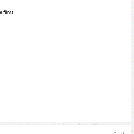
e films
#3