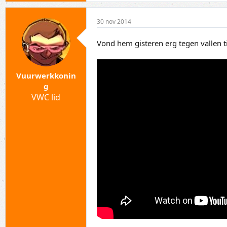
30 nov 2014
Vond hem gisteren erg tegen vallen t
Vuurwerkkonin
g
VWC lid