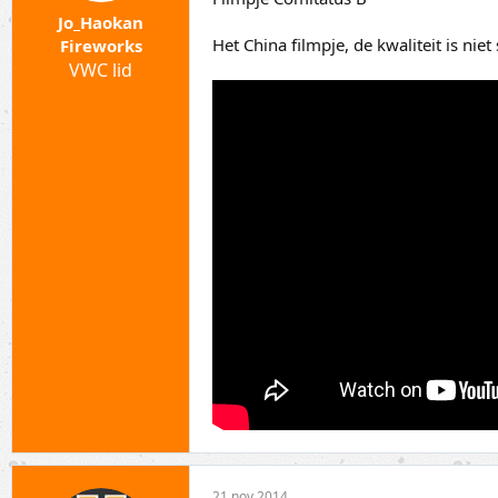
Jo_Haokan
Het China filmpje, de kwaliteit is n
Fireworks
VWC lid
21 nov 2014