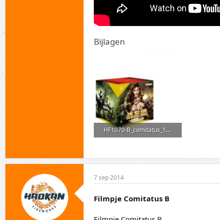
Bijlagen
HF1070-B_comitatus_175x130x175.jpg
188,3 KB · Weergaven: 0
7 sep 2014
Filmpje Comitatus B
Filmpje Comitatus B