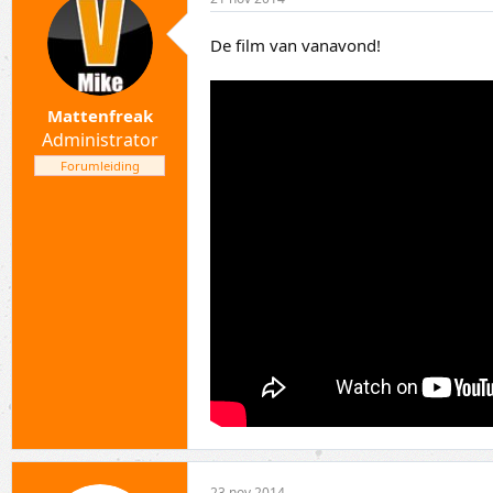
De film van vanavond!
Mattenfreak
Administrator
Forumleiding
23 nov 2014