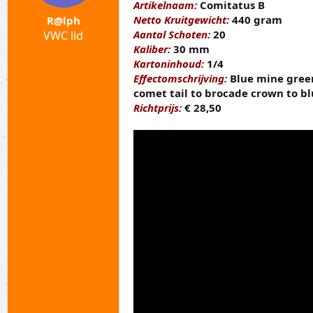
a
t
Artikelnaam:
Comitatus B
r
u
Netto Kruitgewicht:
440 gram
R@lph
t
m
Aantal Schoten:
20
VWC lid
e
Kaliber:
30 mm
r
Kartoninhoud:
1/4
Effectomschrijving:
Blue mine green
comet tail to brocade crown to bl
Richtprijs:
€ 28,50