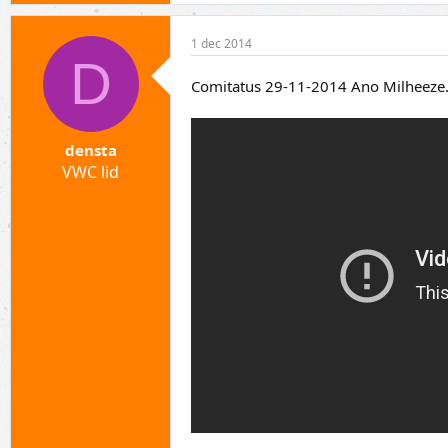
1 dec 2014
D
Comitatus 29-11-2014 Ano Milheeze
densta
VWC lid