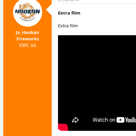
Extra film
Extra film
Jo_Haokan
Fireworks
VWC lid