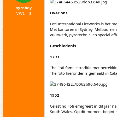
a
t
r
u
pyroboy
t
m
Over ons
VWC lid
e
r
Foti International Fireworks is het m
Met kantoren in Sydney, Melbourne en
vuurwerk, pyrotechnici en special effe
Geschiedenis
1793
The Foti familie traditie met betrekki
The foto hieronder is gemaakt in Cal
1952
Celestino Foti emigreert in dit jaar
South Wales. Op dit moment begint 