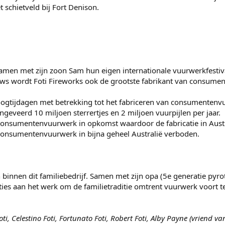
schietveld bij Fort Denison.
 samen met zijn zoon Sam hun eigen internationale vuurwerkfestival
hows wordt Foti Fireworks ook de grootste fabrikant van consum
oogtijdagen met betrekking tot het fabriceren van consumentenvu
geveerd 10 miljoen sterrertjes en 2 miljoen vuurpijlen per jaar.
 consumentenvuurwerk in opkomst waardoor de fabricatie in Austr
consumentenvuurwerk in bijna geheel Australië verboden.
 binnen dit familiebedrijf. Samen met zijn opa (5e generatie pyr
ties aan het werk om de familietraditie omtrent vuurwerk voort te
ti, Celestino Foti, Fortunato Foti, Robert Foti, Alby Payne (vriend van