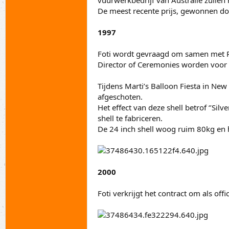
vuurwerkbedrijf van Australië zullen
De meest recente prijs, gewonnen door
1997
Foti wordt gevraagd om samen met Ric
Director of Ceremonies worden voor
Tijdens Marti’s Balloon Fiesta in New
afgeschoten.
Het effect van deze shell betrof ‘’Sil
shell te fabriceren.
De 24 inch shell woog ruim 80kg en 
2000
Foti verkrijgt het contract om als o