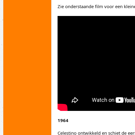
Zie onderstaande film voor een klein
1964
Celestino ontwikkeld en schiet de eer