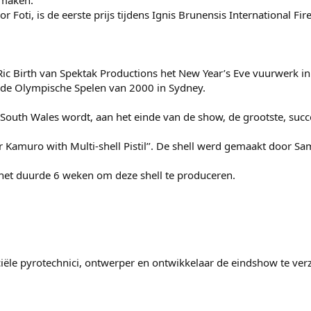
 maken.
 Foti, is de eerste prijs tijdens Ignis Brunensis International Fi
 Birth van Spektak Productions het New Year’s Eve vuurwerk in S
 de Olympische Spelen van 2000 in Sydney.
 South Wales wordt, aan het einde van de show, de grootste, succ
ver Kamuro with Multi-shell Pistil’’. De shell werd gemaakt door S
het duurde 6 weken om deze shell te produceren.
fficiële pyrotechnici, ontwerper en ontwikkelaar de eindshow te v