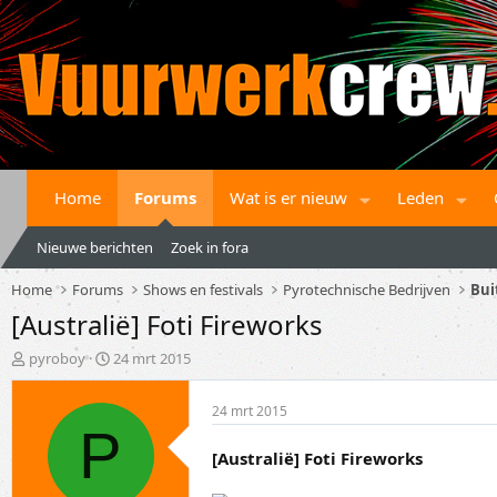
Home
Forums
Wat is er nieuw
Leden
Nieuwe berichten
Zoek in fora
Home
Forums
Shows en festivals
Pyrotechnische Bedrijven
Bui
[Australië] Foti Fireworks
T
S
pyroboy
24 mrt 2015
o
t
p
a
24 mrt 2015
i
r
P
c
t
s
d
[Australië] Foti Fireworks
t
a