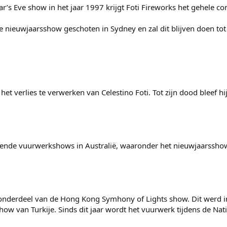
’s Eve show in het jaar 1997 krijgt Foti Fireworks het gehele c
elke nieuwjaarsshow geschoten in Sydney en zal dit blijven doen t
 het verlies te verwerken van Celestino Foti. Tot zijn dood bleef 
evende vuurwerkshows in Australië, waaronder het nieuwjaarsshow
 onderdeel van de Hong Kong Symhony of Lights show. Dit werd 
show van Turkije. Sinds dit jaar wordt het vuurwerk tijdens de Nat