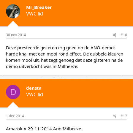
Mr_Breaker
VWC lid
30 nov 2014
#16
Deze presteerde gisteren erg goed op de ANO-demo;
harde knal met een mooi rond effect. De dubbele kleuren
komen mooi uit, het zegt genoeg dat deze gisteren na de
demo uitverkocht was in Millheeze.
densta
D
VWC lid
1 dec 2014
#17
Amarok A 29-11-2014 Ano Milheeze.