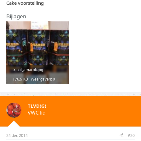
Cake voorstelling
Bijlagen
tribal_amarok.jpg
176,9 KB · Weergaven: 0
TLVD(G)
VWC lid
24 dec 2014
#20