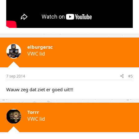
elburgersc
VWC lid
7 sep 2014
#5
Wauw zeg dat ziet er goed uit!!!
Torrr
VWC lid