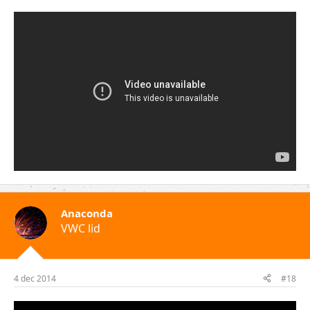
Anaconda
VWC lid
4 dec 2014
#18