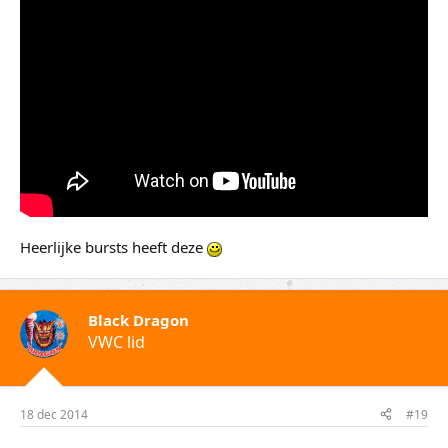
Heerlijke bursts heeft deze
Black Dragon
VWC lid
18 dec 2014
#19