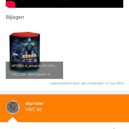
Bijlagen
HF1090-A_amarok_6H_95x175.jpg
180,2 KB · Weergaven: 0
Laatst bewerkt door een moderator:
21 nov 2014
skyrider
VWC lid