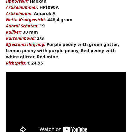
Importeur:
Haokan
Artikelnummer:
HF1090A
Artikelnaam:
Amarok A
Netto Kruitgewicht:
448,4 gram
Aantal Schoten:
19
Kaliber:
30 mm
Kartoninhoud:
2/3
Effectomschrijving:
Purple peony with green glitter,
Lemon peony with purple peony, Red peony with
white glitter, Red mine
Richtprijs:
€ 24,95