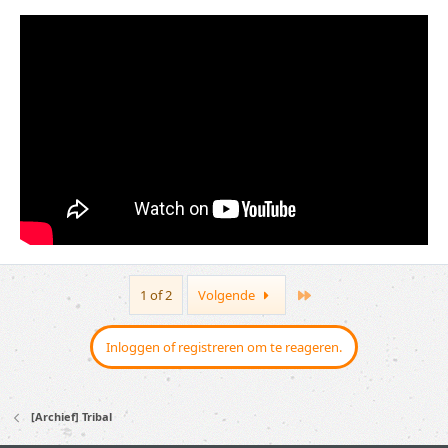
Last
1 of 2
Volgende
Inloggen of registreren om te reageren.
[Archief] Tribal