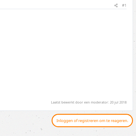
#1
Laatst bewerkt door een moderator:
20 jul 2018
Inloggen of registreren om te reageren.