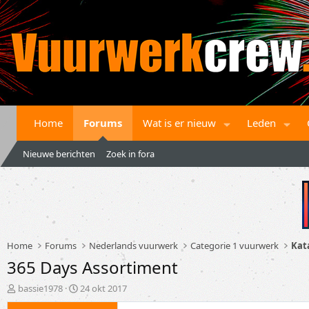
Home
Forums
Wat is er nieuw
Leden
Nieuwe berichten
Zoek in fora
Home
Forums
Nederlands vuurwerk
Categorie 1 vuurwerk
Kat
365 Days Assortiment
T
S
bassie1978
24 okt 2017
o
t