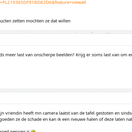
ist=PL219365DF91BD82D6&feature=viewall
ducten zetten mochten ze dat willen
eeds meer last van onscherpe beelden? Krijg er soms last van om er
n vriendin heeft mn camera laatst van de tafel gestoten en sindsdi
rgoeden ze de schade en kan ik een nieuwe halen of deze laten nak
 goed genoeg is