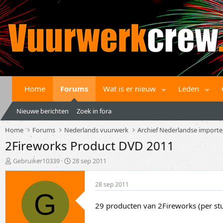
Home
Forums
Wat is er nieuw
Leden
Nieuwe berichten
Zoek in fora
Home
Forums
Nederlands vuurwerk
Archief Nederlandse importe
2Fireworks Product DVD 2011
T
S
Gebruiker10339
28 sep 2011
o
t
p
a
28 sep 2011
i
r
G
c
t
s
d
29 producten van 2Fireworks (per st
t
a