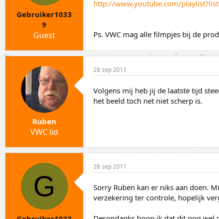
a
t
http://www.youtube.com/playlist?l
r
u
Gebruiker1033
t
m
9
e
Ps. VWC mag alle filmpjes bij de pro
Guest
r
28 sep 2011
Volgens mij heb jij de laatste tijd st
het beeld toch net niet scherp is.
Ruben
VWC lid
28 sep 2011
G
Sorry Ruben kan er niks aan doen. Mij
verzekering ter controle, hopelijk ve
Desondanks hoop ik dat dit nog wel
Gebruiker1033