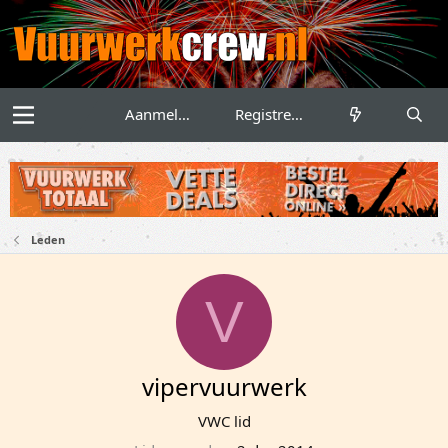
Aanmelden
Registreren
Leden
V
vipervuurwerk
VWC lid