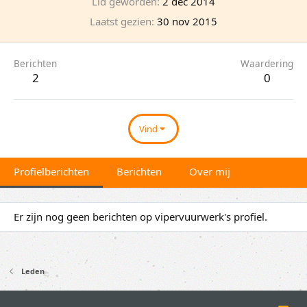
Lid geworden
2 dec 2014
Laatst gezien
30 nov 2015
Berichten
Waardering
2
0
Vind
Profielberichten
Berichten
Over mij
Er zijn nog geen berichten op vipervuurwerk's profiel.
Leden