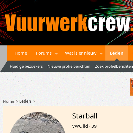
Home
Forums
Wat is er nieuw
Leden
Huidige bezoekers
Nieuwe profielberichten
Zoek profielberichten
Home
Leden
Starball
VWC lid
·
39