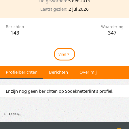
Lid geworden
5 dec 2019
Laatst gezien
2 jul 2026
Berichten
Waardering
143
347
Vind
Profielberichten
Berichten
Over mij
Er zijn nog geen berichten op Sodeknetterlint's profiel.
Leden