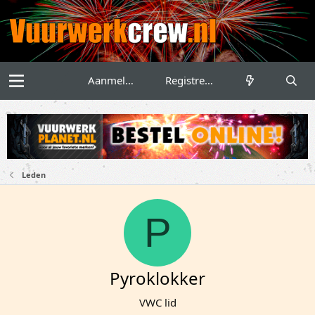
Aanmelden
Registreren
Leden
P
Pyroklokker
VWC lid