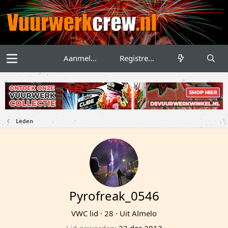
Aanmelden
Registreren
Leden
Pyrofreak_0546
VWC lid
·
28
·
Uit
Almelo
Lid geworden
23 dec 2013