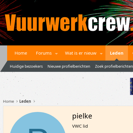
Home
Forums
Wat is er nieuw
Leden
Huidige bezoekers
Nieuwe profielberichten
Zoek profielberichten
Home
Leden
pielke
VWC lid