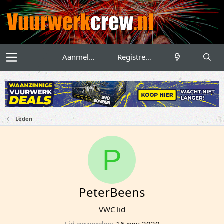
Aanmelden
Registreren
Leden
P
PeterBeens
VWC lid
Lid geworden
16 nov 2020