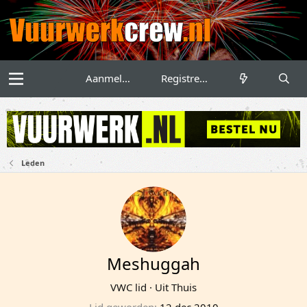
Aanmelden
Registreren
Leden
Meshuggah
VWC lid
·
Uit
Thuis
Lid geworden
12 dec 2010