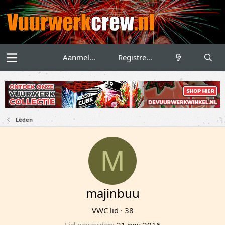
Aanmelden
Registreren
Leden
M
majinbuu
VWC lid
·
38
Lid geworden
21 nov 2016