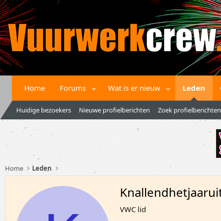
Home
Forums
Wat is er nieuw
Leden
Huidige bezoekers
Nieuwe profielberichten
Zoek profielberichten
Home
Leden
Knallendhetjaarui
VWC lid