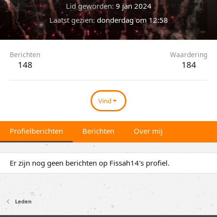
Lid geworden
9 jan 2024
Laatst gezien
donderdag om 12:58
Berichten
Waardering
148
184
Vind
Profielberichten
Berichten
Over mij
Er zijn nog geen berichten op Fissah14's profiel.
Leden