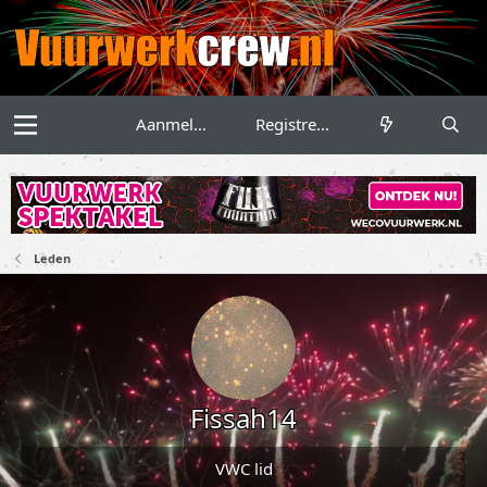
Aanmelden
Registreren
Leden
Fissah14
VWC lid