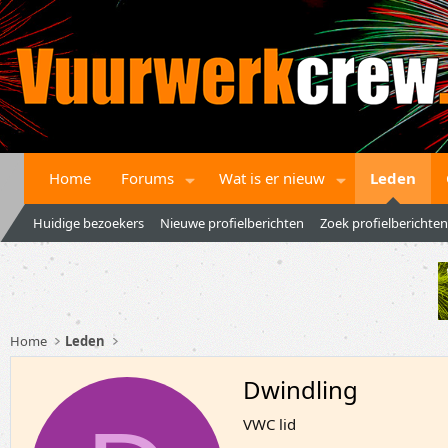
Home
Forums
Wat is er nieuw
Leden
Huidige bezoekers
Nieuwe profielberichten
Zoek profielberichten
Home
Leden
Dwindling
VWC lid