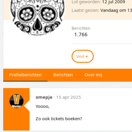
Lid geworden
12 jul 2009
Laatst gezien
Vandaag om 13
Berichten
1.766
Vind
Profielberichten
Berichten
Over mij
omepje
15 apr 2025
Yoooo,
Zo ook tickets boeken?