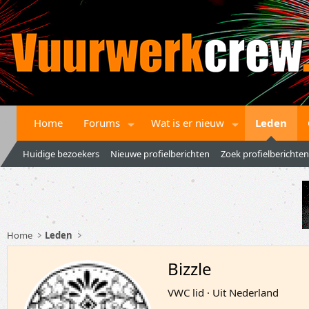
Home
Forums
Wat is er nieuw
Leden
Huidige bezoekers
Nieuwe profielberichten
Zoek profielberichten
Home
Leden
Bizzle
VWC lid
·
Uit
Nederland