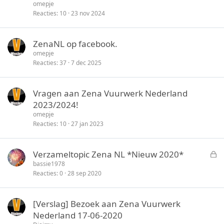
i
omepje
c
Reacties
10
23 nov 2024
k
y
ZenaNL op facebook.
omepje
Reacties
37
7 dec 2025
Vragen aan Zena Vuurwerk Nederland
2023/2024!
omepje
Reacties
10
27 jan 2023
G
Verzameltopic Zena NL *Nieuw 2020*
e
bassie1978
Reacties
0
28 sep 2020
s
l
o
[Verslag] Bezoek aan Zena Vuurwerk
t
Nederland 17-06-2020
e