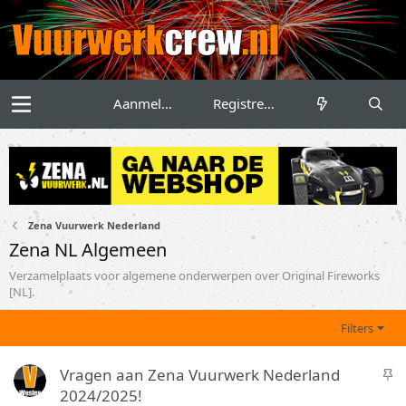
Aanmelden
Registreren
Zena Vuurwerk Nederland
Zena NL Algemeen
Verzamelplaats voor algemene onderwerpen over Original Fireworks
[NL].
Filters
S
Vragen aan Zena Vuurwerk Nederland
t
2024/2025!