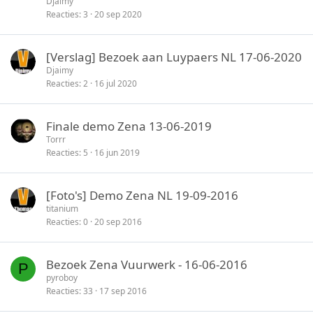
Djaimy
n
Reacties
3
20 sep 2020
[Verslag] Bezoek aan Luypaers NL 17-06-2020
Djaimy
Reacties
2
16 jul 2020
Finale demo Zena 13-06-2019
Torrr
Reacties
5
16 jun 2019
[Foto's] Demo Zena NL 19-09-2016
titanium
Reacties
0
20 sep 2016
Bezoek Zena Vuurwerk - 16-06-2016
P
pyroboy
Reacties
33
17 sep 2016