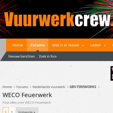
Home
Forums
Wat is er nieuw
Leden
Nieuwe berichten
Zoek in fora
Home
Forums
Nederlands vuurwerk
GBV FIREWORKS
WECO Feuerwerk
Post alles over WECO Feuerwerk
1
2
Volgende