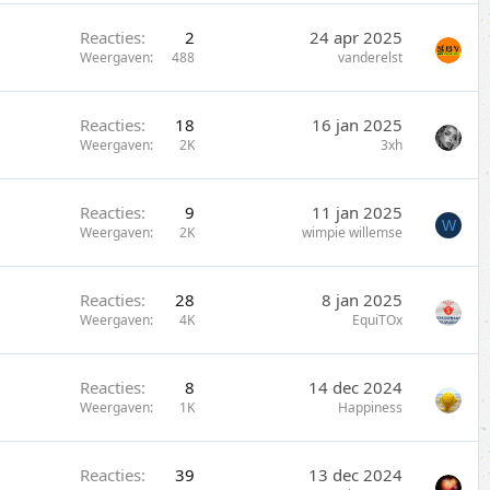
Reacties
2
24 apr 2025
Weergaven
488
vanderelst
Reacties
18
16 jan 2025
Weergaven
2K
3xh
Reacties
9
11 jan 2025
W
Weergaven
2K
wimpie willemse
Reacties
28
8 jan 2025
Weergaven
4K
EquiTOx
Reacties
8
14 dec 2024
Weergaven
1K
Happiness
Reacties
39
13 dec 2024