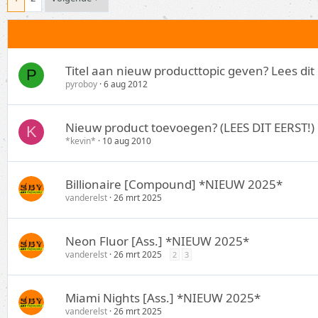
Titel aan nieuw producttopic geven? Lees dit 
P
pyroboy
6 aug 2012
Nieuw product toevoegen? (LEES DIT EERST!)
K
*kevin*
10 aug 2010
Billionaire [Compound] *NIEUW 2025*
vanderelst
26 mrt 2025
Neon Fluor [Ass.] *NIEUW 2025*
vanderelst
26 mrt 2025
2
3
Miami Nights [Ass.] *NIEUW 2025*
vanderelst
26 mrt 2025