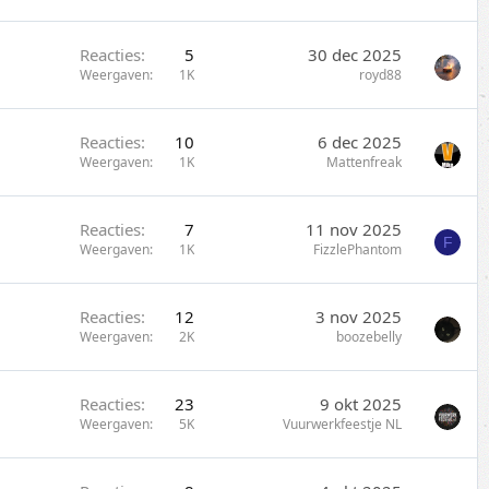
Reacties
5
30 dec 2025
Weergaven
1K
royd88
Reacties
10
6 dec 2025
Weergaven
1K
Mattenfreak
Reacties
7
11 nov 2025
F
Weergaven
1K
FizzlePhantom
Reacties
12
3 nov 2025
Weergaven
2K
boozebelly
Reacties
23
9 okt 2025
Weergaven
5K
Vuurwerkfeestje NL