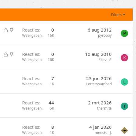
Filters
G
S
Reacties
0
6 aug 2012
P
e
t
Weergaven
16K
pyroboy
s
i
l
c
G
S
Reacties
0
10 aug 2010
o
k
K
e
t
Weergaven
16K
*kevin*
t
y
s
i
e
l
c
n
Reacties
7
23 jun 2026
o
k
L
Weergaven
1K
Lotterysambad
t
y
e
n
Reacties
44
2 mrt 2026
T
Weergaven
5K
thermite
Reacties
8
4 jan 2026
Weergaven
1K
meester J.