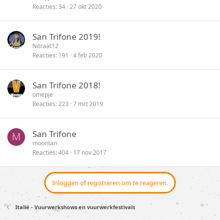
Reacties
34
27 okt 2020
San Trifone 2019!
Nitraat12
Reacties
191
4 feb 2020
San Trifone 2018!
omepje
Reacties
223
7 mrt 2019
San Trifone
M
moontan
Reacties
404
17 nov 2017
Inloggen of registreren om te reageren.
Italië - Vuurwerkshows en vuurwerkfestivals