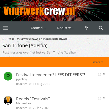
Aanmelden
Registreren
Italië - Vuurwerkshows en vuurwerkfestivals
San Trifone (Adelfia)
Post hier alles over het festival San Trifone (Adelfia).
Filters
G
S
Festival toevoegen? LEES DIT EERST!
P
e
t
pyroboy
Reacties
0
17 aug 2013
s
i
l
c
o
k
G
S
Regels "Festivals"
t
y
e
t
Mattenfreak
e
Reacties
0
20 jan 2007
s
i