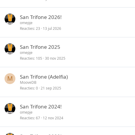
n
l
c
o
k
San Trifone 2026!
t
y
omepje
e
Reacties
23
13 jul 2026
n
San Trifone 2025
omepje
Reacties
105
30 nov 2025
San Trifone (Adelfia)
M
MooveDB
Reacties
0
21 sep 2025
San Trifone 2024!
omepje
Reacties
67
12 nov 2024