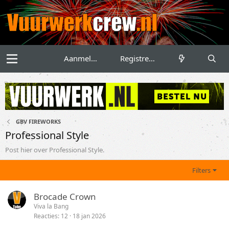
Aanmelden
Registreren
GBV FIREWORKS
Professional Style
Post hier over Professional Style.
Filters
Brocade Crown
Viva la Bang
Reacties
12
18 jan 2026