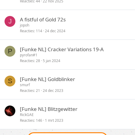
Reacties
44
22 nov 2025
A fistful of Gold 72s
J
jopoh
Reacties
114
24 dec 2024
[Funke NL] Cracker Variations 19-A
P
pyrofan#1
Reacties
28
5 jan 2024
[Funke NL] Goldblinker
S
smurf
Reacties
21
24 dec 2023
[Funke NL] Blitzgewitter
RickGAE
Reacties
146
1 mrt 2023