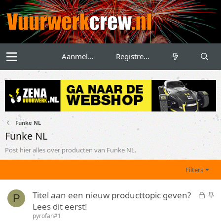
Aanmelden
Registreren
Funke NL
Funke NL
Post hier alles over producten van Funke NL.
Filters
G
S
Titel aan een nieuw producttopic geven?
P
e
t
Lees dit eerst!
s
i
pyrofan#1