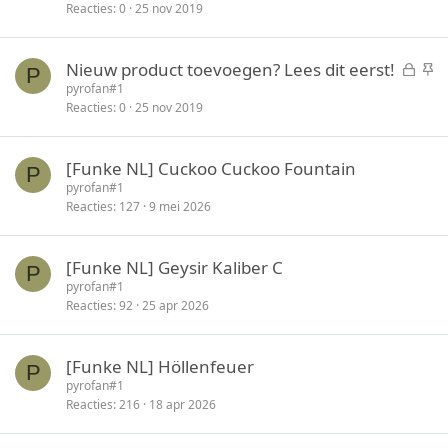
l
c
Reacties
0
25 nov 2019
o
k
t
y
G
S
Nieuw product toevoegen? Lees dit eerst!
e
P
e
t
pyrofan#1
n
Reacties
0
25 nov 2019
s
i
l
c
o
k
[Funke NL] Cuckoo Cuckoo Fountain
P
t
y
pyrofan#1
e
Reacties
127
9 mei 2026
n
[Funke NL] Geysir Kaliber C
P
pyrofan#1
Reacties
92
25 apr 2026
[Funke NL] Höllenfeuer
P
pyrofan#1
Reacties
216
18 apr 2026