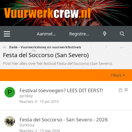
Aanmelden
Registreren
Italië - Vuurwerkshows en vuurwerkfestivals
Festa del Soccorso (San Severo)
Post hier alles over het festival Festa del Soccorso (San Severo).
Filters
G
S
Festival toevoegen? LEES DIT EERST!
P
e
t
pyroboy
Reacties
0
10 jan 2015
s
i
l
c
o
k
Festa del Soccorso - San Severo - 2026
t
y
DarkSoul
e
Reacties
2
13 mei 2026