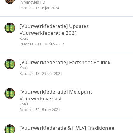
t
Pyromovies HD
Reacties
1K
6 jan 2024
i
c
k
[Vuurwerkfederatie] Updates
y
Vuurwerkfederatie 2021
Koala
Reacties
611
20 feb 2022
[Vuurwerkfederatie] Factsheet Politiek
Koala
Reacties
18
29 dec 2021
[Vuurwerkfederatie] Meldpunt
Vuurwerkoverlast
Koala
Reacties
53
5 nov 2021
[Vuurwerkfederatie & HVLV] Traditioneel