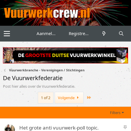
Aanmelden
Registreren
Vuurwerkbranche - Verenigingen / Stichtingen
De Vuurwerkfederatie
Post hier alles over de Vuurwerkfederatie.
Last
1 of 2
Volgende
Filters
S
Het grote anti vuurwerk-poll topic.