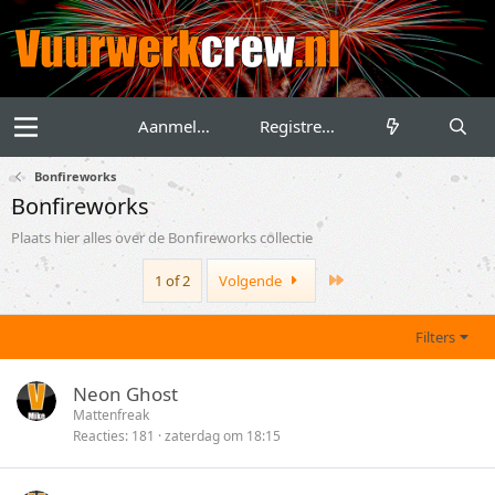
Aanmelden
Registreren
Bonfireworks
Bonfireworks
Plaats hier alles over de Bonfireworks collectie
Last
1 of 2
Volgende
Filters
Neon Ghost
Mattenfreak
Reacties
181
zaterdag om 18:15