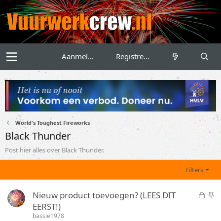
Aanmelden
Registreren
World's Toughest Fireworks
Black Thunder
Post hier alles over Black Thunder.
Filters
G
S
Nieuw product toevoegen? (LEES DIT
e
t
EERST!)
s
i
bassie1978