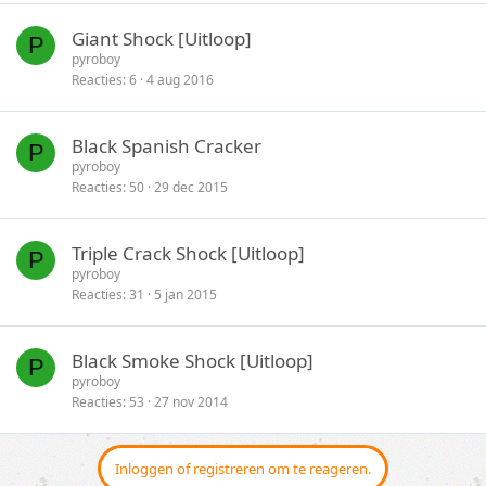
Giant Shock [Uitloop]
P
pyroboy
Reacties
6
4 aug 2016
Black Spanish Cracker
P
pyroboy
Reacties
50
29 dec 2015
Triple Crack Shock [Uitloop]
P
pyroboy
Reacties
31
5 jan 2015
Black Smoke Shock [Uitloop]
P
pyroboy
Reacties
53
27 nov 2014
Inloggen of registreren om te reageren.