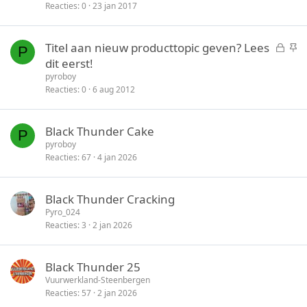
l
c
Reacties
0
23 jan 2017
o
k
t
y
G
S
Titel aan nieuw producttopic geven? Lees
e
P
e
t
dit eerst!
n
s
i
pyroboy
l
c
Reacties
0
6 aug 2012
o
k
t
y
Black Thunder Cake
e
P
pyroboy
n
Reacties
67
4 jan 2026
Black Thunder Cracking
Pyro_024
Reacties
3
2 jan 2026
Black Thunder 25
Vuurwerkland-Steenbergen
Reacties
57
2 jan 2026