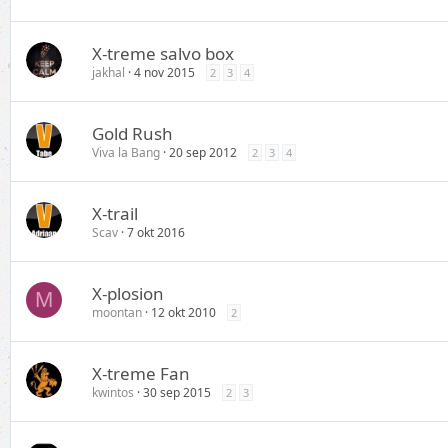
X-treme salvo box
jakhal
4 nov 2015
2
3
4
Gold Rush
Viva la Bang
20 sep 2012
2
3
4
X-trail
Scav
7 okt 2016
X-plosion
M
moontan
12 okt 2010
2
X-treme Fan
kwintos
30 sep 2015
2
3