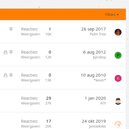
Filters
S
Reacties
1
26 sep 2017
t
Weergaven
16K
Palm Tree
i
c
G
S
Reacties
0
6 aug 2012
k
P
e
t
Weergaven
12K
pyroboy
y
s
i
l
c
G
S
Reacties
0
10 aug 2010
o
k
K
e
t
Weergaven
13K
*kevin*
t
y
s
i
e
l
c
n
Reacties
29
1 jan 2020
o
k
Weergaven
37K
ATF
t
y
e
n
Reacties
17
24 okt 2019
Weergaven
20K
Janniekske