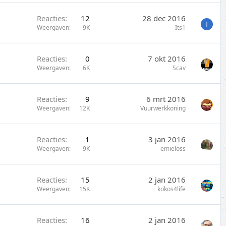
Reacties
12
28 dec 2016
I
Weergaven
9K
Its1
Reacties
0
7 okt 2016
Weergaven
6K
Scav
Reacties
9
6 mrt 2016
Weergaven
12K
Vuurwerkkoning
Reacties
1
3 jan 2016
Weergaven
9K
emieloss
Reacties
15
2 jan 2016
Weergaven
15K
kokos4life
Reacties
16
2 jan 2016