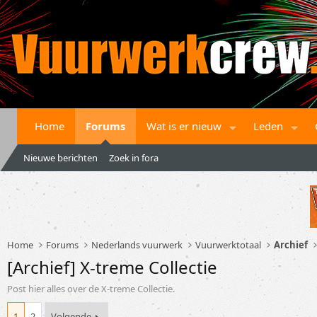
Home
Forums
Wat is er nieuw
Leden
Nieuwe berichten
Zoek in fora
Home
Forums
Nederlands vuurwerk
Vuurwerktotaal
Archief
[Archief] X-treme Collectie
Post hier alles over de X-treme Collectie.
1
2
Volgende