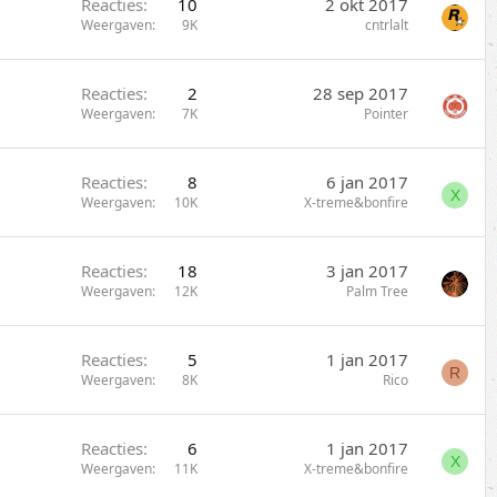
Reacties
10
2 okt 2017
Weergaven
9K
cntrlalt
Reacties
2
28 sep 2017
Weergaven
7K
Pointer
Reacties
8
6 jan 2017
X
Weergaven
10K
X-treme&bonfire
Reacties
18
3 jan 2017
Weergaven
12K
Palm Tree
Reacties
5
1 jan 2017
R
Weergaven
8K
Rico
Reacties
6
1 jan 2017
X
Weergaven
11K
X-treme&bonfire