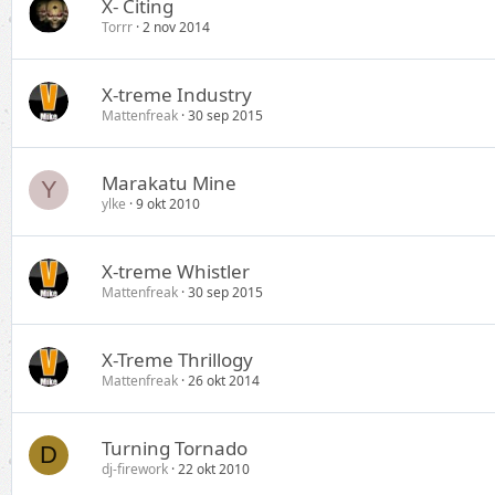
X- Citing
Torrr
2 nov 2014
X-treme Industry
Mattenfreak
30 sep 2015
Marakatu Mine
Y
ylke
9 okt 2010
X-treme Whistler
Mattenfreak
30 sep 2015
X-Treme Thrillogy
Mattenfreak
26 okt 2014
Turning Tornado
D
dj-firework
22 okt 2010