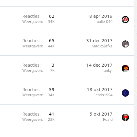
Reacties
62
8 apr 2019
Weergaven
34K
bolle-040
Reacties
65
31 dec 2017
Weergaven
44K
MagicSjefke
Reacties
3
14 dec 2017
Weergaven
7K
funkyi
Reacties
39
18 okt 2017
C
Weergaven
34K
chris1994
Reacties
41
5 okt 2017
Weergaven
23K
Roald