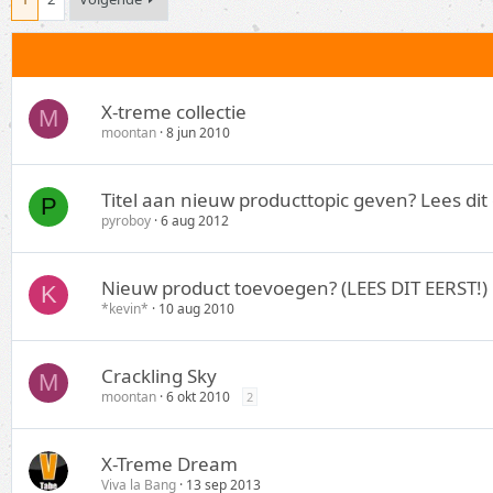
X-treme collectie
M
moontan
8 jun 2010
Titel aan nieuw producttopic geven? Lees dit 
P
pyroboy
6 aug 2012
Nieuw product toevoegen? (LEES DIT EERST!)
K
*kevin*
10 aug 2010
Crackling Sky
M
moontan
6 okt 2010
2
X-Treme Dream
Viva la Bang
13 sep 2013