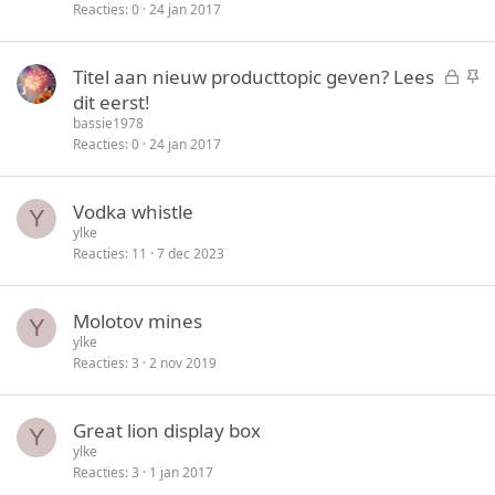
l
c
Reacties
0
24 jan 2017
o
k
t
y
G
S
Titel aan nieuw producttopic geven? Lees
e
e
t
dit eerst!
n
s
i
bassie1978
l
c
Reacties
0
24 jan 2017
o
k
t
y
Vodka whistle
e
Y
ylke
n
Reacties
11
7 dec 2023
Molotov mines
Y
ylke
Reacties
3
2 nov 2019
Great lion display box
Y
ylke
Reacties
3
1 jan 2017