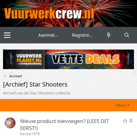
Aanmelden
Registreren
Archief
[Archief] Star Shooters
Archief van de Star Shooters collectie.
Filters
G
S
Nieuw product toevoegen? (LEES DIT
e
t
EERST!)
s
i
bassie1978