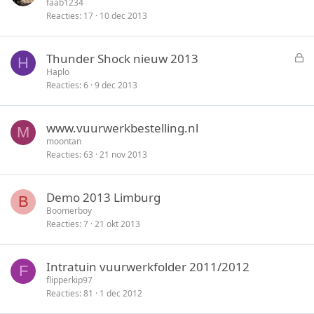
faab1234
e
Reacties
17
10 dec 2013
n
G
Thunder Shock nieuw 2013
H
e
Haplo
Reacties
6
9 dec 2013
s
l
o
www.vuurwerkbestelling.nl
M
t
moontan
e
Reacties
63
21 nov 2013
n
Demo 2013 Limburg
B
Boomerboy
Reacties
7
21 okt 2013
Intratuin vuurwerkfolder 2011/2012
F
flipperkip97
Reacties
81
1 dec 2012