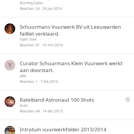
Burning Salvo
Reacties
24
26 jun 2014
Schuurmans Vuurwerk BV uit Leeuwarden
failliet verklaard.
Palm Tree
Reacties
81
16 mrt 2014
Curator Schuurmans Klein Vuurwerk werkt
Y
aan doorstart.
ylke
Reacties
1
7 feb 2014
G
Ratelband Astronaut 100 Shots
e
ilvan
Reacties
44
14 dec 2013
s
l
o
Intratuin vuurwerkfolder 2013/2014
t