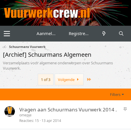
Aanmelden
Registreren
Schuurmans Vuurwerk
[Archief] Schuurmans Algemeen
Verzamelplaats voor algemene onderwerpen over Schuurmans
Vuurwerk.
Last
1 of 3
Volgende
Filters
S
Vragen aan Schuurmans Vuurwerk 2014 .
t
omepje
Reacties
15
13 apr 2014
i
c