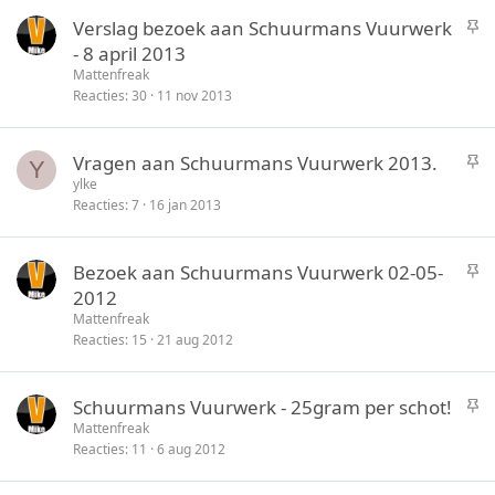
k
S
Verslag bezoek aan Schuurmans Vuurwerk
y
t
- 8 april 2013
i
Mattenfreak
c
Reacties
30
11 nov 2013
k
y
S
Vragen aan Schuurmans Vuurwerk 2013.
Y
t
ylke
Reacties
7
16 jan 2013
i
c
k
S
Bezoek aan Schuurmans Vuurwerk 02-05-
y
t
2012
i
Mattenfreak
c
Reacties
15
21 aug 2012
k
y
S
Schuurmans Vuurwerk - 25gram per schot!
t
Mattenfreak
Reacties
11
6 aug 2012
i
c