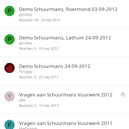
Demo Schuurmans, Roermond 03-09-2012
P
pyroboy
Reacties
39
29 sep 2012
Demo Schuurmans, Lathum 24-09-2012
P
pyroboy
Reacties
6
29 sep 2012
Demo Schuurmans 24-09-2012
Pyroguy
Reacties
0
25 sep 2012
G
Vragen aan Schuurmans Vuurwerk 2012
Y
e
ylke
Reacties
6
10 mei 2012
s
l
o
Vragen aan Schuurmans Vuurwerk 2011
F
t
FireDragon