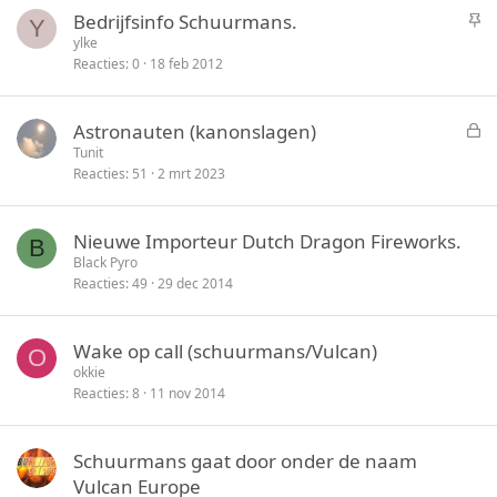
k
S
Bedrijfsinfo Schuurmans.
Y
y
t
ylke
Reacties
0
18 feb 2012
i
c
k
G
Astronauten (kanonslagen)
y
e
Tunit
Reacties
51
2 mrt 2023
s
l
o
Nieuwe Importeur Dutch Dragon Fireworks.
B
t
Black Pyro
e
Reacties
49
29 dec 2014
n
Wake op call (schuurmans/Vulcan)
O
okkie
Reacties
8
11 nov 2014
Schuurmans gaat door onder de naam
Vulcan Europe