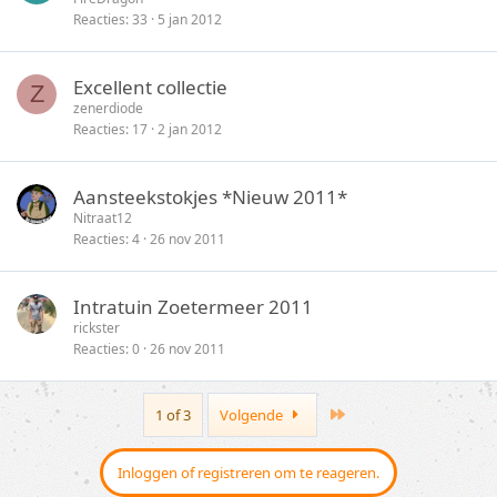
e
Reacties
33
5 jan 2012
n
Excellent collectie
Z
zenerdiode
Reacties
17
2 jan 2012
Aansteekstokjes *Nieuw 2011*
Nitraat12
Reacties
4
26 nov 2011
Intratuin Zoetermeer 2011
rickster
Reacties
0
26 nov 2011
Last
1 of 3
Volgende
Inloggen of registreren om te reageren.