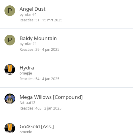
Angel Dust
P
pyrofan#1
Reacties
51
15 mrt 2025
Baldy Mountain
P
pyrofan#1
Reacties
29
4 jan 2025
Hydra
omepje
Reacties
54
4 jan 2025
Mega Willows [Compound]
Nitraat12
Reacties
463
2 jan 2025
Go4Gold [Ass.]
omepje