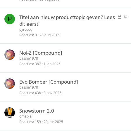
o
k
t
y
G
S
Titel aan nieuw producttopic geven? Lees
e
P
e
t
dit eerst!
n
s
i
pyroboy
l
c
Reacties
0
28 aug 2015
o
k
t
y
Noi-Z [Compound]
e
bassie1978
n
Reacties
387
1 jan 2026
Evo Bomber [Compound]
bassie1978
Reacties
438
3 nov 2025
Snowstorm 2.0
omepje
Reacties
159
20 apr 2025