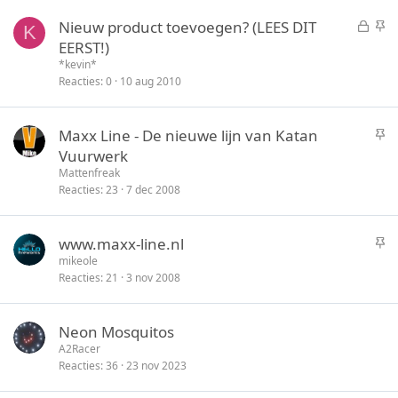
t
y
G
S
Nieuw product toevoegen? (LEES DIT
e
K
e
t
EERST!)
n
s
i
*kevin*
l
c
Reacties
0
10 aug 2010
o
k
t
y
S
Maxx Line - De nieuwe lijn van Katan
e
t
Vuurwerk
n
i
Mattenfreak
c
Reacties
23
7 dec 2008
k
y
S
www.maxx-line.nl
t
mikeole
Reacties
21
3 nov 2008
i
c
k
Neon Mosquitos
y
A2Racer
Reacties
36
23 nov 2023