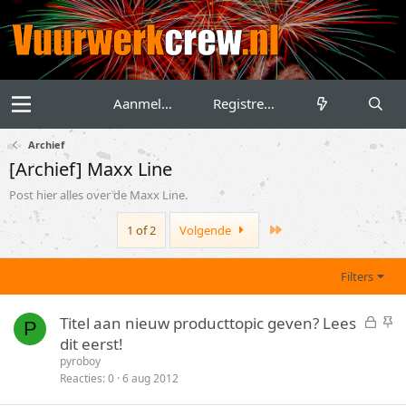
Aanmelden
Registreren
Archief
[Archief] Maxx Line
Post hier alles over de Maxx Line.
Last
1 of 2
Volgende
Filters
G
S
Titel aan nieuw producttopic geven? Lees
P
e
t
dit eerst!
s
i
pyroboy
l
c
Reacties
0
6 aug 2012
o
k